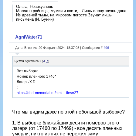
Ольга, Новокузнецк
Молчат гробницы, мумии и кости, - Лишь слову жизнь дана:
Из древней тьмы, на мировом погосте Звучат лишь
письмена (И. Бунин)
AgniWater71
Дата: Вторник, 20 Февраля 2024, 18:37:08 | Сообщение #
496
Цитата
AgniWater71
(
)
Вот выборка
Номер пленного 1746*
Лагерь X D
:
https://obd-memorial.ru/html....ties=27
Что мы видим даже по этой небольшой выборке?
1. В выборке ближайших десяти номеров этого
лагеря (от 17460 по 17469) - все десять пленных
умерли, никто из них не пережил зиму.