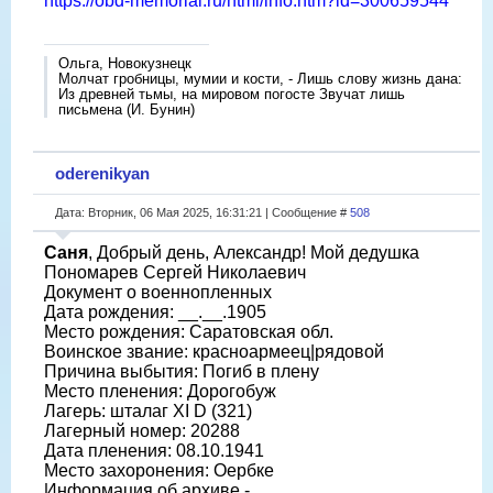
https://obd-memorial.ru/html/info.htm?id=300659544
Ольга, Новокузнецк
Молчат гробницы, мумии и кости, - Лишь слову жизнь дана:
Из древней тьмы, на мировом погосте Звучат лишь
письмена (И. Бунин)
oderenikyan
Дата: Вторник, 06 Мая 2025, 16:31:21 | Сообщение #
508
Саня
, Добрый день, Александр! Мой дедушка
Пономарев Сергей Николаевич
Документ о военнопленных
Дата рождения: __.__.1905
Место рождения: Саратовская обл.
Воинское звание: красноармеец|рядовой
Причина выбытия: Погиб в плену
Место пленения: Дорогобуж
Лагерь: шталаг XI D (321)
Лагерный номер: 20288
Дата пленения: 08.10.1941
Место захоронения: Оербке
Информация об архиве -