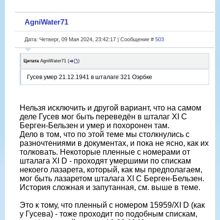
AgniWater71
Дата: Четверг, 09 Мая 2024, 23:42:17 | Сообщение #
503
Цитата
AgniWater71
(
)
Гусев умер 21.12.1941 в шталаге 321 Оэрбке
Нельзя исключить и другой вариант, что на самом
деле Гусев мог быть переведëн в шталаг XI С
Берген-Бельзен и умер и похоронен там.
Дело в том, что по этой теме мы столкнулись с
разночтениями в документах, и пока не ясно, как их
толковать. Некоторые пленные с номерами от
шталага XI D - проходят умершими по спискам
некоего лазарета, который, как мы предполагаем,
мог быть лазаретом шталага XI C Берген-Бельзен.
История сложная и запутанная, см. выше в теме.
Это к тому, что пленный с номером 15959/XI D (как
у Гусева) - тоже проходит по подобным спискам,