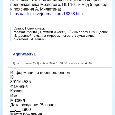
подполковника Мозгового, НШ 101-й мсд (перевод
и пояснения А. Милютина)
https://aldr-m.livejournal.com/18358.html
Ольга, Новокузнецк
Молчат гробницы, мумии и кости, - Лишь слову жизнь дана:
Из древней тьмы, на мировом погосте Звучат лишь
письмена (И. Бунин)
AgniWater71
Дата: Пятница, 27 Декабря 2024, 10:31:36 | Сообщение #
507
Информация о военнопленном
ID
301164535
Фамилия
Козлов
Имя
Михаил
Дата рождения/Возраст
__.__.1900
Место рождения