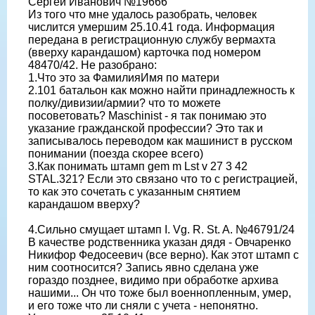
Сергей Иванович №19666
Из того что мне удалось разобрать, человек
числится умершим 25.10.41 года. Информация
передана в регистрационную службу вермахта
(вверху карандашом) карточка под номером
48470/42. Не разобрано:
1.Что это за ФамилияИмя по матери
2.101 батальон как можно найти принадлежность к
полку/дивизии/армии? что то можете
посоветовать? Maschinist - я так понимаю это
указание гражданской профессии? Это так и
записывалось переводом как машинист в русском
понимании (поезда скорее всего)
3.Как понимать штамп gem m Lst v 27 3 42
STAL.321? Если это связано что то с регистрацией,
то как это сочетать с указанным снятием
карандашом вверху?
4.Сильно смущает штамп I. Vg. R. St. A. №46791/24
В качестве родственника указан дядя - Овчаренко
Никифор Федосеевич (все верно). Как этот штамп с
ним соотносится? Запись явно сделана уже
гораздо позднее, видимо при обработке архива
нашими... Он что тоже был военнопленным, умер,
и его тоже что ли сняли с учета - непонятно.