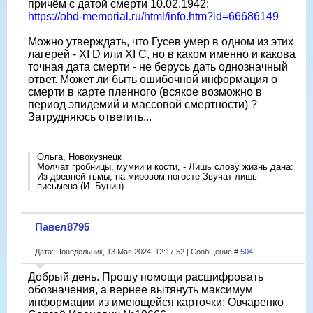
причëм с датой смерти 10.02.1942:
https://obd-memorial.ru/html/info.htm?id=66686149
Можно утверждать, что Гусев умер в одном из этих
лагерей - XI D или XI C, но в каком именно и какова
точная дата смерти - не берусь дать однозначный
ответ. Может ли быть ошибочной информация о
смерти в карте пленного (всякое возможно в
период эпидемий и массовой смертности) ?
Затрудняюсь ответить...
Ольга, Новокузнецк
Молчат гробницы, мумии и кости, - Лишь слову жизнь дана:
Из древней тьмы, на мировом погосте Звучат лишь
письмена (И. Бунин)
Павел8795
Дата: Понедельник, 13 Мая 2024, 12:17:52 | Сообщение #
504
Добрый день. Прошу помощи расшифровать
обозначения, а вернее вытянуть максимум
информации из имеющейся карточки: Овчаренко