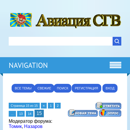
NAVIGATION
ВСЕ ТЕМЫ
СВЕЖИЕ
ПОИСК
РЕГИСТРАЦИЯ
ВХОД
Страница
15
из
15
«
1
2
15
…
13
14
Модератор форума:
Томик
,
Назаров