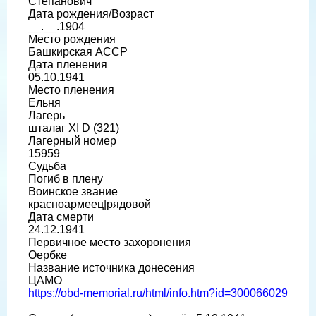
Степанович
Дата рождения/Возраст
__.__.1904
Место рождения
Башкирская АССР
Дата пленения
05.10.1941
Место пленения
Ельня
Лагерь
шталаг XI D (321)
Лагерный номер
15959
Судьба
Погиб в плену
Воинское звание
красноармеец|рядовой
Дата смерти
24.12.1941
Первичное место захоронения
Оербке
Название источника донесения
ЦАМО
https://obd-memorial.ru/html/info.htm?id=300066029