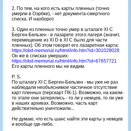
2. По тем, на кого есть карты пленных (точно
умерли в Оэрбке), - нет документа-смертного
списка. И наоборот.
3. Один из пленных точно умер в шталаге XI C
Берген-Бельзен - в лазарете этого лагеря (значит,
перемещение из XI D в XI C было для части
пленных). Об этом говорит его лазаретная карта:
https://obd-memorial.ru/html/info.htm?id=301028028
Он же в списках умерших:
https://obd-memorial.ru/html/info.htm?id=67657721
Его карты пленного мы не видим.
P. S.
По шталагу XI C Берген-Бельзен - мы уже не раз
наблюдали необъяснимое частичное отсутствие
карт пленных (перскарт ПК-1). Возможно, на каком-
то этапе они затерялись - то ли у немцев, то ли уже
в наших архивах. Возможно, часть карт
действительно уничтожили...
Не думаю, что есть шанс найти эти карты у немцев
и вообще где-либо.