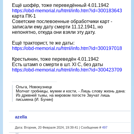
Ещë шофëр, тоже переведëнный 4.01.1942
https://obd-memorial.ru/html/info.htm?id=300183643
карта ПК-1
Советские послевоенные обработчики карт -
записали ему дату смерти 11.12.1941, но
непонятно, откуда они взяли эту дату.
Ещë тракторист, те же даты:
https://obd-memorial.ru/html/info.htm?id=300197018
Крестьянин, тоже переведëн 4.01.1942
Есть штамп о смерти в шт. XI C, без даты
https://obd-memorial.ru/html/info.htm?id=300423709
Ольга, Новокузнецк
Молчат гробницы, мумии и кости, - Лишь слову жизнь дана:
Из древней тьмы, на мировом погосте Звучат лишь
письмена (И. Бунин)
azella
Дата: Вторник, 20 Февраля 2024, 19:39:41 | Сообщение #
497