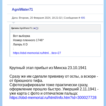
AgniWater71
Дата: Вторник, 20 Февраля 2024, 18:21:02 | Сообщение #
495
Цитата
AgniWater71
(
)
Вот выборка
Номер пленного 1746*
Лагерь X D
:
https://obd-memorial.ru/html....ties=27
Крупный этап прибыл из Минска 23.10.1941
Сразу же им сделали прививку от оспы, а вскоре -
от брюшного тифа.
Сфотографировали тоже практически сразу,
оформление прошло быстро. Умерший 2.11.1941 -
уже карта с фото и отпечатком пальца:
https://obd-memorial.ru/html/info.htm?id=300027728