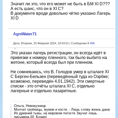
Значит ли это, что его может не быть в БМ XI D???
А есть шанс, что он в XI C?
В документе вроде довольно чётко указано Лагерь
XI D
AgniWater71
Дата: Вторник, 20 Февраля 2024, 19:43:51 | Сообщение #
498
Это указан лагерь регистрации, он всегда идëт в
привязке к номеру пленного, так было выбито на
жетоне, который всегда был при пленном.
Не сомневаюсь, что В. Голодов умер в шталаге XI
C Берген-Бельзен (переведëнный туда из Оэрбке;
возможно, переведëн 4.01.1942). Эти смертные
списки - это отчëты шталага XI C, отдельно
лагерные и отдельно лазаретные.
Ольга, Новокузнецк
Молчат гробницы, мумии и кости, - Лишь слову жизнь дана:
Из древней тьмы, на мировом погосте Звучат лишь
письмена (И. Бунин)