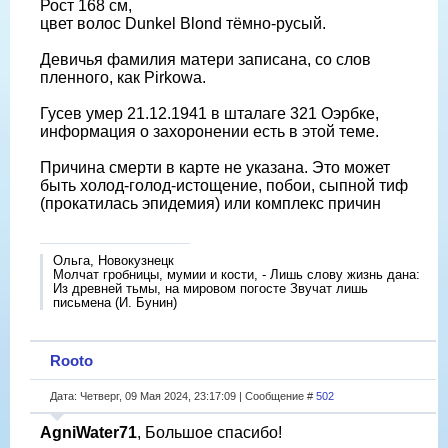
Рост 168 см,
цвет волос Dunkel Blond тëмно-русый.
Девичья фамилия матери записана, со слов
пленного, как Pirkowa.
Гусев умер 21.12.1941 в шталаге 321 Оэрбке,
информация о захоронении есть в этой теме.
Причина смерти в карте не указана. Это может
быть холод-голод-истощение, побои, сыпной тиф
(прокатилась эпидемия) или комплекс причин
Ольга, Новокузнецк
Молчат гробницы, мумии и кости, - Лишь слову жизнь дана:
Из древней тьмы, на мировом погосте Звучат лишь
письмена (И. Бунин)
Rooto
Дата: Четверг, 09 Мая 2024, 23:17:09 | Сообщение #
502
AgniWater71
, Большое спасибо!