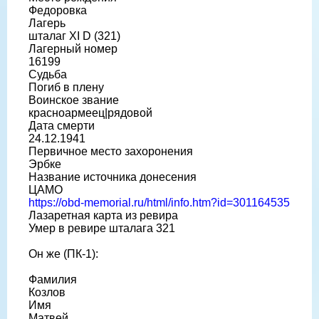
Федоровка
Лагерь
шталаг XI D (321)
Лагерный номер
16199
Судьба
Погиб в плену
Воинское звание
красноармеец|рядовой
Дата смерти
24.12.1941
Первичное место захоронения
Эрбке
Название источника донесения
ЦАМО
https://obd-memorial.ru/html/info.htm?id=301164535
Лазаретная карта из ревира
Умер в ревире шталага 321
Он же (ПК-1):
Фамилия
Козлов
Имя
Матвей