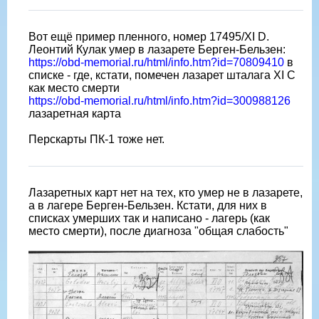
Вот ещë пример пленного, номер 17495/XI D.
Леонтий Кулак умер в лазарете Берген-Бельзен:
https://obd-memorial.ru/html/info.htm?id=70809410
в
списке - где, кстати, помечен лазарет шталага XI C
как место смерти
https://obd-memorial.ru/html/info.htm?id=300988126
лазаретная карта
Перскарты ПК-1 тоже нет.
Лазаретных карт нет на тех, кто умер не в лазарете,
а в лагере Берген-Бельзен. Кстати, для них в
списках умерших так и написано - лагерь (как
место смерти), после диагноза "общая слабость"