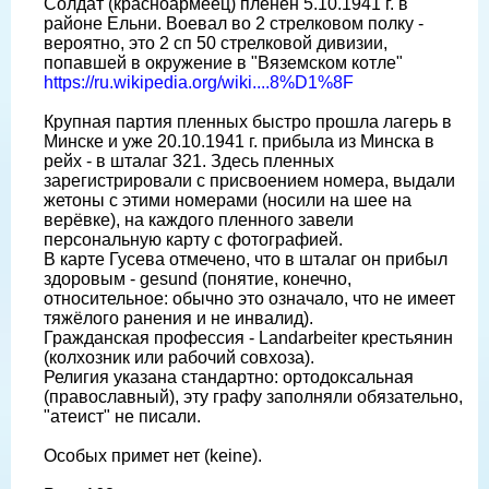
Солдат (красноармеец) пленëн 5.10.1941 г. в
районе Ельни. Воевал во 2 стрелковом полку -
вероятно, это 2 сп 50 стрелковой дивизии,
попавшей в окружение в "Вяземском котле"
https://ru.wikipedia.org/wiki....8%D1%8F
Крупная партия пленных быстро прошла лагерь в
Минске и уже 20.10.1941 г. прибыла из Минска в
рейх - в шталаг 321. Здесь пленных
зарегистрировали с присвоением номера, выдали
жетоны с этими номерами (носили на шее на
верëвке), на каждого пленного завели
персональную карту с фотографией.
В карте Гусева отмечено, что в шталаг он прибыл
здоровым - gesund (понятие, конечно,
относительное: обычно это означало, что не имеет
тяжëлого ранения и не инвалид).
Гражданская профессия - Landarbeiter крестьянин
(колхозник или рабочий совхоза).
Религия указана стандартно: ортодоксальная
(православный), эту графу заполняли обязательно,
"атеист" не писали.
Особых примет нет (keine).