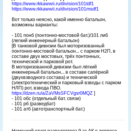
https://www.rkkawwii.ru/division/101tdf1
https://www.rkkawwii.ru/division/101msdf1
Вот только неясно, какой именно батальон,
возможны варианты:
- 101 понб (понтонно-мостовой бат.)/101 либ
(легкий инженерный батальон)
[В танковой дивизии был моторизованный
понтонно-мостовой батальон... с парком Н2П, в
составе двух мостовых, трёх понтонных,
технической и парковой рот.
В моторизованной дивизии был лёгкий
инженерный батальон... в составе сапёрной
(двухвзводного состава) и технической
(электротехнический и парковый взводы с парком
НЛП) рот, взвода ПВО.
https://dzen.ru/a/ZaVMsSFCVgsr0MQZ
]
- 101 обс (отдельный бат. связи)
- 101 рб (разведбат)
- 101 атб (автотранспортный бат.)
Немецкий отчет разведотдела 9-го АК о допросе