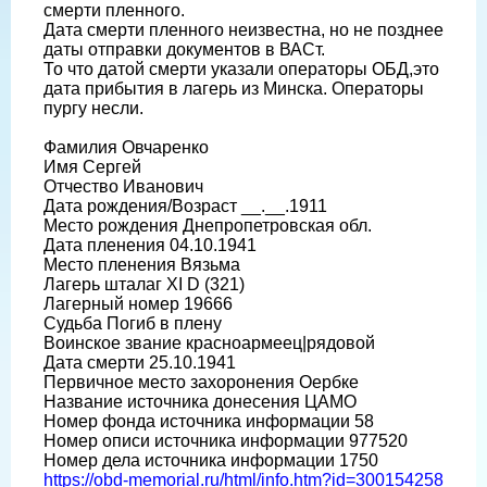
смерти пленного.
Дата смерти пленного неизвестна, но не позднее
даты отправки документов в ВАСт.
То что датой смерти указали операторы ОБД,это
дата прибытия в лагерь из Минска. Операторы
пургу несли.
Фамилия Овчаренко
Имя Сергей
Отчество Иванович
Дата рождения/Возраст __.__.1911
Место рождения Днепропетровская обл.
Дата пленения 04.10.1941
Место пленения Вязьма
Лагерь шталаг XI D (321)
Лагерный номер 19666
Судьба Погиб в плену
Воинское звание красноармеец|рядовой
Дата смерти 25.10.1941
Первичное место захоронения Оербке
Название источника донесения ЦАМО
Номер фонда источника информации 58
Номер описи источника информации 977520
Номер дела источника информации 1750
https://obd-memorial.ru/html/info.htm?id=300154258