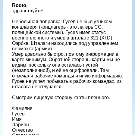
Rooto
,
здравствуйте!
Небольшая поправка: Гусев не был узником
концлагеря (концлагерь - это лагерь СС,
полицейской системы). Гусев имел статус
военнопленного и умер в шталаге 321 (XI D)
Оэрбке. Шталаги находились под управлением
вермахта (армии).
Умер довольно быстро, поэтому информации в
карте минимум. Обратной стороны карты мы не
видим, поскольку она осталась пустой
(незаполненной), и еë не оцифровали. Там
отмечали рабочие команды и иную информацию.
Гусев не успел побывать в рабочих командах, из
шталага не отлучался.
Смотрим лицевую сторону карты пленного.
Фамилия
Гусев
Имя
Ларион
Отчество