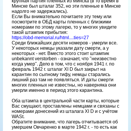
крупная партия пленных из Минска (в то время в
Минске был шталаг 352, но эти пленные в Минске
надолго не задержались).
Если Вы внимательно почитаете эту тему или
посмотрите в ОБД карты пленных с близкими
номерами по этому лагерю, то у многих увидите
такой штампик прибытия:
https://obd-memorial.ru/html....ties=27
Среди ближайших десяти номеров - умерли все.
У некоторых немцы указали дату смерти, а у
некоторых - нет. Вместо этого стоит штампик
unbekannt verstorben - означает, что "неизвестно
когда умер". Дело в том, что с ноября 1941 г. по
февраль 1942 г. шталаг XI D был закрыт на
карантин по сыпному тифу, немцы старались
лишний раз там не появляться. И даты смерти
многих пленных не известны, но наверняка они
умерли именно в период этого карантина.
Оба штампа в центральной части карты, которые
Вас смущают, проставлены немцами и связаны с
номерами донесений из шталага XI D и с учëтом
WASt.
Обратите внимание, что лагерь отчитывается об
умершем Овчаренко в марте 1942 г. - то есть как