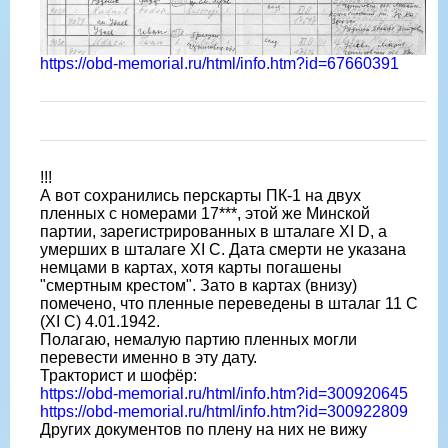
https://obd-memorial.ru/html/info.htm?id=67660391
!!!
А вот сохранились перскарты ПК-1 на двух
пленных с номерами 17***, этой же Минской
партии, зарегистрированных в шталаге XI D, а
умерших в шталаге XI C. Дата смерти не указана
немцами в картах, хотя карты погашены
"смертным крестом". Зато в картах (внизу)
помечено, что пленные переведены в шталаг 11 C
(XI C) 4.01.1942.
Полагаю, немалую партию пленных могли
перевести именно в эту дату.
Тракторист и шофëр:
https://obd-memorial.ru/html/info.htm?id=300920645
https://obd-memorial.ru/html/info.htm?id=300922809
Других документов по плену на них не вижу