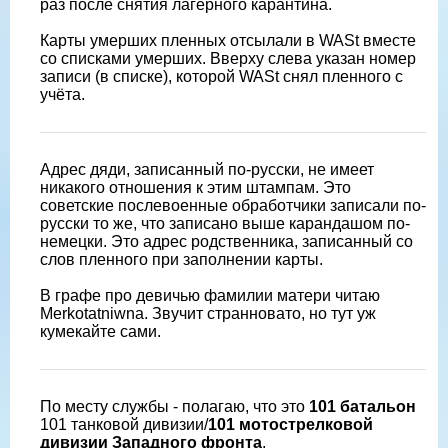
раз после снятия лагерного карантина.
Карты умерших пленных отсылали в WASt вместе
со списками умерших. Вверху слева указан номер
записи (в списке), которой WASt снял пленного с
учëта.
Адрес дяди, записанный по-русски, не имеет
никакого отношения к этим штампам. Это
советские послевоенные обработчики записали по-
русски то же, что записано выше карандашом по-
немецки. Это адрес родственника, записанный со
слов пленного при заполнении карты.
В графе про девичью фамилии матери читаю
Merkotatniwna. Звучит странновато, но тут уж
кумекайте сами.
По месту службы - полагаю, что это
101 батальон
101 танковой дивизии/
101 мотострелковой
дивизии Западного фронта
.