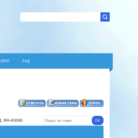
БЛОГ
FAQ
Д , RA-42434)