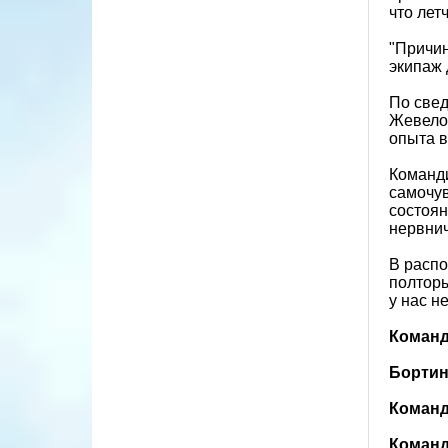
что лет
"Причин
экипаж 
По свед
Жевелов
опыта в
Команди
самочув
состоян
нервнич
В расп
полтор
у нас н
Команди
Бортинж
Команд
Команд