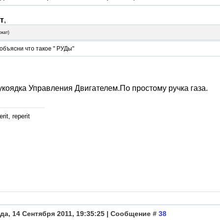
т
,
окат
)
объясни что такое " РУДы"
укоядка Управления Двигателем.По простому ручка газа.
rit, reperit
да, 14 Сентября 2011, 19:35:25 | Сообщение #
38