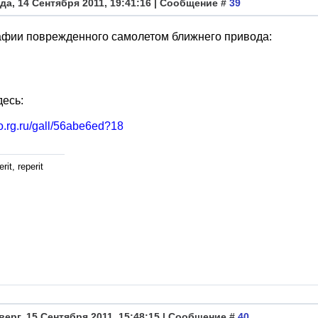
да, 14 Сентября 2011, 19:41:16 | Сообщение #
39
афии поврежденного самолетом ближнего привода:
десь:
oto.rg.ru/gall/56abe6ed?18
rit, reperit
верг, 15 Сентября 2011, 15:48:15 | Сообщение #
40