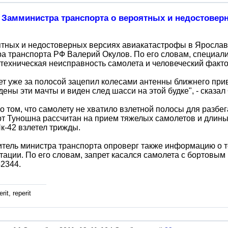
Замминистра транспорта о вероятных и недостовер
тных и недостоверных версиях авиакатастрофы в Ярослав
а транспорта РФ Валерий Окулов. По его словам, специал
 техническая неисправность самолета и человеческий факто
т уже за полосой зацепил колесами антенны ближнего прив
ены эти мачты и виден след шасси на этой будке", - сказал
о том, что самолету не хватило взлетной полосы для разбе
т Туношна рассчитан на прием тяжелых самолетов и длины 
к-42 взлетел трижды.
тель министра транспорта опроверг также информацию о то
тации. По его словам, запрет касался самолета с бортовым
2344.
rit, reperit