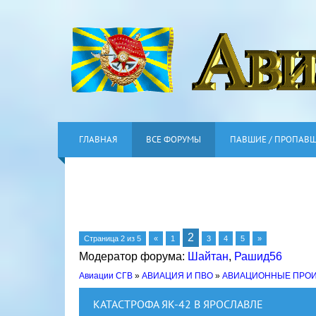
ГЛАВНАЯ
ВСЕ ФОРУМЫ
ПАВШИЕ / ПРОПАВ
2
Страница
2
из
5
«
1
3
4
5
»
Модератор форума:
Шайтан
,
Рашид56
Авиации СГВ
»
АВИАЦИЯ И ПВО
»
АВИАЦИОННЫЕ ПРО
КАТАСТРОФА ЯК-42 В ЯРОСЛАВЛЕ