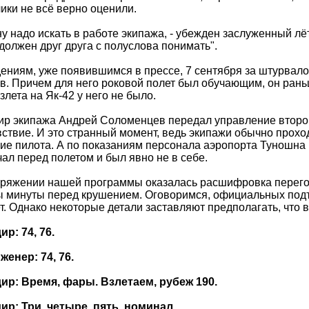
чики не всё верно оценили.
у надо искать в работе экипажа, - убежден заслуженный лётч
должен друг друга с полуслова понимать".
ениям, уже появившимся в прессе, 7 сентября за штурвал
. Причем для него роковой полет был обучающим, он раньш
злета на Як-42 у него не было.
р экипажа Андрей Соломенцев передал управление втором
ствие. И это странный момент, ведь экипажи обычно прохо
ие пилота. А по показаниям персонала аэропорта Туношна
ал перед полетом и был явно не в себе.
оряжении нашей программы оказалась расшифровка перего
ы минуты перед крушением. Оговоримся, официальных под
ет. Однако некоторые детали заставляют предполагать, что в
р: 74, 76.
енер: 74, 76.
ир: Время, фары. Взлетаем, рубеж 190.
ир: Три, четыре, пять, номинал.