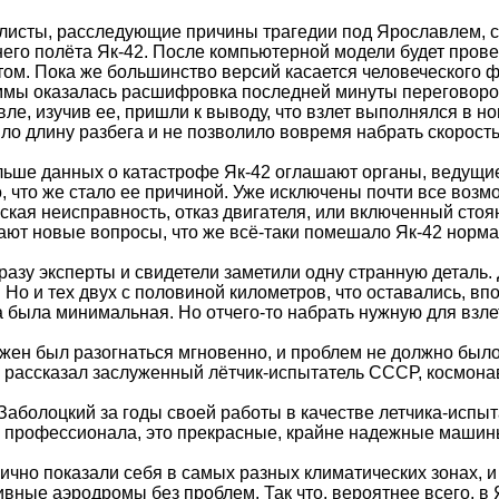
листы, расследующие причины трагедии под Ярославлем, 
его полёта Як-42. После компьютерной модели будет пров
ом. Пока же большинство версий касается человеческого 
ммы оказалась расшифровка последней минуты переговоро
ле, изучив ее, пришли к выводу, что взлет выполнялся в н
ло длину разбега и не позволило вовремя набрать скорост
ьше данных о катастрофе Як-42 оглашают органы, ведущи
, что же стало ее причиной. Уже исключены почти все возм
ская неисправность, отказ двигателя, или включенный стоя
ют новые вопросы, что же всё-таки помешало Як-42 норма
разу эксперты и свидетели заметили одну странную деталь. 
 Но и тех двух с половиной километров, что оставались, вп
а была минимальная. Но отчего-то набрать нужную для взлет
жен был разогнаться мгновенно, и проблем не должно было 
 - рассказал заслуженный лётчик-испытатель СССР, космона
Заболоцкий за годы своей работы в качестве летчика-испытат
 профессионала, это прекрасные, крайне надежные машин
ично показали себя в самых разных климатических зонах, 
вные аэродромы без проблем. Так что, вероятнее всего, в 