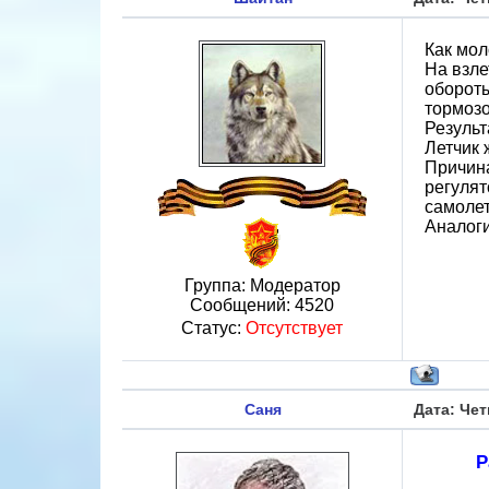
Как мол
На взле
обороты
тормозо
Результ
Летчик 
Причина
регулят
самолет
Аналоги
Группа: Модератор
Сообщений:
4520
Статус:
Отсутствует
Саня
Дата: Чет
Р