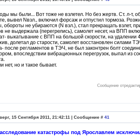
оды мы были... Вот тоже не взлетел. Но без жертв. Ст. л-т, о
те, вывел Nвзл., включил форсаж и отпустил тормоза. Розж
, обороты не убираются (N взл.), стал прекращать взлет, 
в не выдержала (перегрелись), самолет несет, на ВПП вкл
ат- выкатывание с ВПП на большой скорости, на удалении 4
жив, долетал до старости, самолет восстановлен силами ТЭЧ
- после регламентов в ТЭЧ, не был законтрен болт соедин
ором, впоследствии вибрационных перегрузок, выпал из со
а.
и нет, но и такое бывает.
Сообщение отредакт
верг, 15 Сентября 2011, 21:42:11 | Сообщение #
41
асследование катастрофы под Ярославлем исключи