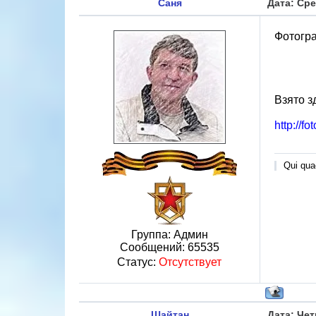
Саня
Дата: Сре
Фотогр
Взято з
http://f
Qui quae
Группа: Админ
Сообщений:
65535
Статус:
Отсутствует
Шайтан
Дата: Чет