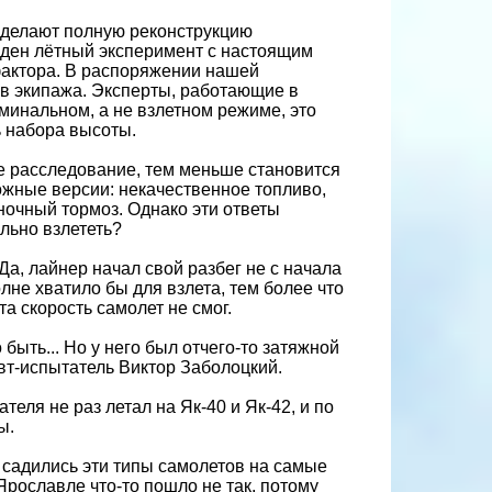
сделают полную реконструкцию
еден лётный эксперимент с настоящим
фактора. В распоряжении нашей
в экипажа. Эксперты, работающие в
оминальном, а не взлетном режиме, это
ь набора высоты.
е расследование, тем меньше становится
ожные версии: некачественное топливо,
ночный тормоз. Однако эти ответы
льно взлететь?
Да, лайнер начал свой разбег не с начала
олне хватило бы для взлета, тем более что
а скорость самолет не смог.
быть... Но у него был отчего-то затяжной
вт-испытатель Виктор Заболоцкий.
еля не раз летал на Як-40 и Як-42, и по
ы.
и садились эти типы самолетов на самые
Ярославле что-то пошло не так, потому