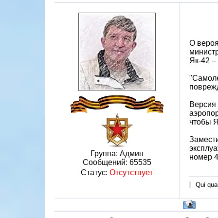
О вероя
министр
Як-42 –
"Самоле
поврежд
Версия 
аэропор
чтобы Я
Замести
эксплуа
Группа: Админ
номер 4
Сообщений:
65535
Статус:
Отсутствует
Qui quae