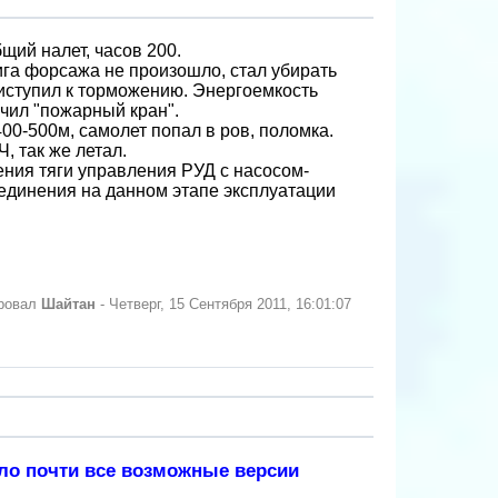
бщий налет, часов 200.
ига форсажа не произошло, стал убирать
приступил к торможению. Энергоемкость
ючил "пожарный кран".
00-500м, самолет попал в ров, поломка.
, так же летал.
ения тяги управления РУД с насосом-
единения на данном этапе эксплуатации
ировал
Шайтан
-
Четверг, 15 Сентября 2011, 16:01:07
ло почти все возможные версии