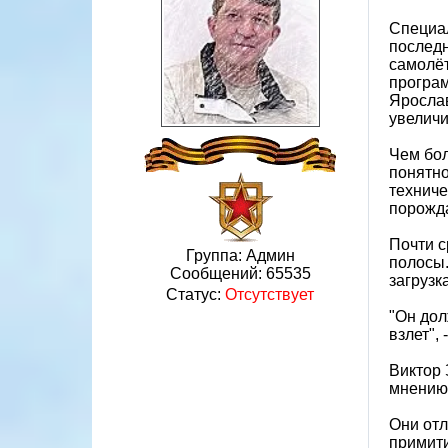
Специа
последн
самолёт
програ
Ярослав
увеличи
Чем бол
понятно
техниче
порожда
Почти с
Группа: Админ
полосы.
Сообщений:
65535
загрузк
Статус:
Отсутствует
"Он дол
взлет",
Виктор 
мнению
Они отл
примити