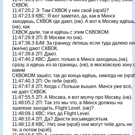
СКВОК.
11:47:20.2 Э: Там СКВОК у них свой (нрзб)?
11:47:23.9 КВС: Я вот заметил, да, как в Минск
заходишь, СКВОК где дают, (нв). А вот в Москву идёшь
(нв), как
СКВОК дали, так и идёшь с этим СКВОКОМ.
11:47:29.9 2П: В Москве по (нв).
11:47:36.3 Б/М: 3а границу летишь если туда далеко он
(же/не) дают СКВОК.
11:47:39.6 2П: Дают.
11:47:40.2 КВС: Дают, только в Минск заходишь,(нв),
сразу, а идешь из-зa границы, (нв), в московскую зону 
каким
СКВОКОМ зашёл, так до конца идёшь, никогда не (нрзб
11:47:40.3 2П: Он тебе (нрзб).
11:47:47.6 2П: Когда с Польши вышел. Минск уже всё,
не даёт СКВОК.
11:47:55.5 2П: А Москва, я вот молчу про Москву, (нв).
11:48:05.2 2П: Так это мы что, в Минск должны на
эшелоне заходить, Flight Level. (нв)?
11:48:09.1 КВС: Нет, да Flight Level.
11:48:10.4 2П: Да? Двести восьмидесятым.
11:48:12.8 КВС: Нет, они (нрзб) они могут тебе дать не
те, а потом (нрзб).