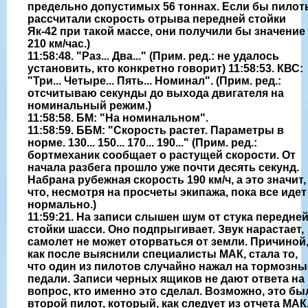
предельно допустимых 56 тоннах. Если бы пилот
рассчитали скорость отрыва передней стойки
Як-42 при такой массе, они получили бы значение
210 км/час.)
11:58:48. "Раз... Два..." (Прим. ред.: не удалось
установить, кто конкретно говорит) 11:58:53. КВС:
"Три... Четыре... Пять... Номинал". (Прим. ред.:
отсчитываю секунды до выхода двигателя на
номинальный режим.)
11:58:58. БМ: "На номинальном".
11:58:59. ББМ: "Скорость растет. Параметры в
норме. 130... 150... 170... 190..." (Прим. ред.:
бортмеханик сообщает о растущей скорости. От
начала разбега прошло уже почти десять секунд.
Набрана рубежная скорость 190 км/ч, а это значит,
что, несмотря на просчеты экипажа, пока все идет
нормально.)
11:59:21. На записи слышен шум от стука передне
стойки шасси. Оно подпрыгивает. Звук нарастает,
самолет не может оторваться от земли. Причиной
как после выяснили специалисты МАК, стала то,
что один из пилотов случайно нажал на тормозны
педали. Записи черных ящиков не дают ответа на
вопрос, кто именно это сделал. Возможно, это бы
второй пилот, который, как следует из отчета МАК