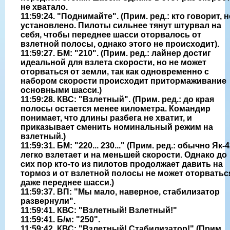
не хватало.
11:59:24. "Поднимайте". (Прим. ред.: кто говорит, н
установлено. Пилоты сильнее тянут штурвал на
себя, чтобы переднее шасси оторвалось от
взлетной полосы, однако этого не происходит).
11:59:27. БМ: "210". (Прим. ред.: лайнер достиг
идеальной для взлета скорости, но не может
оторваться от земли, так как одновременно с
набором скорости происходит притормаживание
основными шасси.)
11:59:28. КВС: "Взлетный". (Прим. ред.: до края
полосы остается менее километра. Командир
понимает, что длины разбега не хватит, и
приказывает сменить номинальный режим на
взлетный.)
11:59:31. БМ: "220... 230..." (Прим. ред.: обычно Як-
легко взлетает и на меньшей скорости. Однако до
сих пор кто-то из пилотов продолжает давить на
тормоз и от взлетной полосы не может оторватьс
даже переднее шасси.)
11:59:37. ВП: "Мы мало, наверное, стабилизатор
развернули".
11:59:41. КВС: "Взлетный! Взлетный!"
11:59:41. Б/м: "250".
11:59:42. КВС: "Взлетный! Стабилизатор!" (Прим.