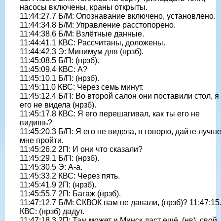
насосы включены, краны открыты.
11:44:27.7 Б/М: Опознавание включено, установлено.
11:44:34.8 Б/М: Управление расстопорено.
11:44:38.6 Б/М: Взлётные данные.
11:44:41.1 КВС: Рассчитаны, доложены.
11:44:42.3 Э: Минимум для (нрзб).
11:45:08.5 Б/П: (нрзб).
11:45:09.4 КВС: А?
11:45:10.1 Б/П: (нрзб).
11:45:11.0 КВС: Через семь минут.
11:45:12.4 Б/П: Во второй салон они поставили стол, я
его не видела (нрзб).
11:45:17.8 КВС: Я его перешагивал, как ты его не
видишь?
11:45:20.3 Б/П: Я его не видела, я говорю, дайте лучш
мне пройти.
11:45:26.2 2П: И они что сказали?
11:45:29.1 Б/П: (нрзб).
11:45:30.5 Э: А-а.
11:45:33.2 КВС: Через пять.
11:45:41.9 2П: (нрзб).
11:45:55.7 2П: Багаж (нрзб).
11:47:12.7 Б/М: СКВОК нам не давали, (нрзб)? 11:47:15
КВС: (нрзб) дадут.
11:47:18.3 2П: Там может и Минск даст ещё, (нв), свой