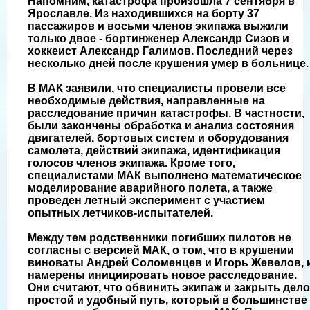
Напомним, катастрофа произошла 7 сентября в
Ярославле. Из находившихся на борту 37
пассажиров и восьми членов экипажа выжили
только двое - бортинженер Александр Сизов и
хоккеист Александр Галимов. Последний через
несколько дней после крушения умер в больнице.
В МАК заявили, что специалисты провели все
необходимые действия, направленные на
расследование причин катастрофы. В частности,
были закончены обработка и анализ состояния
двигателей, бортовых систем и оборудования
самолета, действий экипажа, идентификация
голосов членов экипажа. Кроме того,
специалистами МАК выполнено математическое
моделирование аварийного полета, а также
проведен летный эксперимент с участием
опытных летчиков-испытателей.
Между тем родственники погибших пилотов не
согласны с версией МАК, о том, что в крушении
виноваты Андрей Соломенцев и Игорь Жевелов, 
намерены инициировать новое расследование.
Они считают, что обвинить экипаж и закрыть дело
простой и удобный путь, который в большинстве