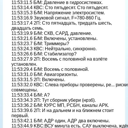
11:53:11.5 Б/М: Давление в гидросистемах.
11:53:14.4 КВС: Сто пятьдесят. Сто пятьдесят.
11:53:15.3 Б/М: Напряжение электросистем.
11:53:16.9 Звуковой сигнал. F=780-860 Гц.
11:53:17.4 2П: Сто пятнадцать, тридцать шесть,
двадцать семь.
11:53:19.9 Б/М: СКВ, САРД, давление.
11:53:21.6 Б/М: Включены, установлены.
11:53:23.7 Б/М: Триммеры?
11:53:24.3 КВС: Нейтрально, синхронно.
11:53:26.6 Б/М: Стабилизатор?
11:53:27.9 2П: Восемь с половиной на взлёте
установлен.
11:53:29.4 Б/М: Восемь с половиной.
11:53:31.0 Б/М: Авиагоризонты.
11:53:31.5 2П: Включены.
11:53:32.0 КВС: Слева приборы проверены, ре... риски
совмещены.
11:53:33.4 Б/М: А?
11:53:34.3 2П: Тут сборник убери (нрзб).
11:53:36.2 Б/М: КУРС МП, РСБН, каналы АРК.
11:53:39.6 2П: И на дальнем и на ближнем стоит
первый.
11:53:42.1 Б/М: АДР один, АДР два включены.
11:53:44.9 KBC:ВСУ минута есть. САУ выключена, ждё