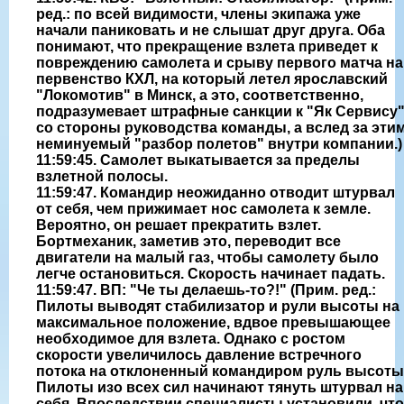
ред.: по всей видимости, члены экипажа уже
начали паниковать и не слышат друг друга. Оба
понимают, что прекращение взлета приведет к
повреждению самолета и срыву первого матча на
первенство КХЛ, на который летел ярославский
"Локомотив" в Минск, а это, соответственно,
подразумевает штрафные санкции к "Як Сервису
со стороны руководства команды, а вслед за эти
неминуемый "разбор полетов" внутри компании.)
11:59:45. Самолет выкатывается за пределы
взлетной полосы.
11:59:47. Командир неожиданно отводит штурвал
от себя, чем прижимает нос самолета к земле.
Вероятно, он решает прекратить взлет.
Бортмеханик, заметив это, переводит все
двигатели на малый газ, чтобы самолету было
легче остановиться. Скорость начинает падать.
11:59:47. ВП: "Че ты делаешь-то?!" (Прим. ред.:
Пилоты выводят стабилизатор и рули высоты на
максимальное положение, вдвое превышающее
необходимое для взлета. Однако с ростом
скорости увеличилось давление встречного
потока на отклоненный командиром руль высоты
Пилоты изо всех сил начинают тянуть штурвал на
себя. Впоследствии специалисты установили, что