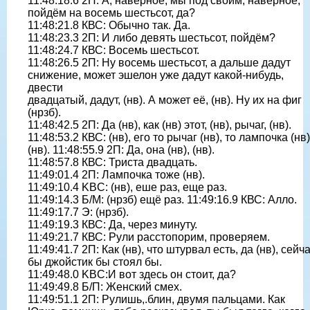
11:48:18.6 2П: А, наверное, мы под своим, наверное,
пойдём на восемь шестьсот, да?
11:48:21.8 КВС: Обычно так. Да.
11:48:23.3 2П: И либо девять шестьсот, пойдём?
11:48:24.7 КВС: Восемь шестьсот.
11:48:26.5 2П: Ну восемь шестьсот, а дальше дадут
снижение, может эшелон уже дадут какой-нибудь,
двести
двадцатый, дадут, (нв). А может её, (нв). Ну их на фиг
(нрзб).
11:48:42.5 2П: Да (нв), как (нв) этот, (нв), рычаг, (нв).
11:48:53.2 КВС: (нв), его то рычаг (нв), то лампочка (нв)
(нв). 11:48:55.9 2П: Да, она (нв), (нв).
11:48:57.8 КВС: Триста двадцать.
11:49:01.4 2П: Лампочка тоже (нв).
11:49:10.4 KBC: (нв), еше раз, еще раз.
11:49:14.3 Б/М: (нрзб) ещё раз. 11:49:16.9 КВС: Алло.
11:49:17.7 Э: (нрзб).
11:49:19.3 КВС: Да, через минуту.
11:49:21.7 КВС: Рули расстопорим, проверяем.
11:49:41.7 2П: Как (нв), что штурвал есть, да (нв), сейч
бы джойстик бы стоял бы.
11:49:48.0 KBC:И вот здесь он стоит, да?
11:49:49.8 Б/П: Женский смех.
11:49:51.1 2П: Рулишь,.блин, двумя пальцами. Как