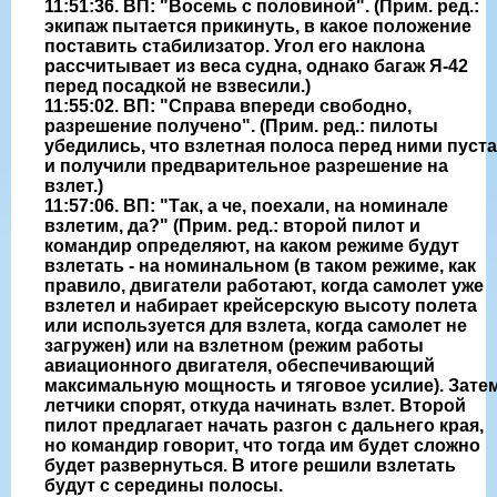
11:51:36. ВП: "Восемь с половиной". (Прим. ред.:
экипаж пытается прикинуть, в какое положение
поставить стабилизатор. Угол его наклона
рассчитывает из веса судна, однако багаж Я-42
перед посадкой не взвесили.)
11:55:02. ВП: "Справа впереди свободно,
разрешение получено". (Прим. ред.: пилоты
убедились, что взлетная полоса перед ними пуста
и получили предварительное разрешение на
взлет.)
11:57:06. ВП: "Так, а че, поехали, на номинале
взлетим, да?" (Прим. ред.: второй пилот и
командир определяют, на каком режиме будут
взлетать - на номинальном (в таком режиме, как
правило, двигатели работают, когда самолет уже
взлетел и набирает крейсерскую высоту полета
или используется для взлета, когда самолет не
загружен) или на взлетном (режим работы
авиационного двигателя, обеспечивающий
максимальную мощность и тяговое усилие). Зате
летчики спорят, откуда начинать взлет. Второй
пилот предлагает начать разгон с дальнего края,
но командир говорит, что тогда им будет сложно
будет развернуться. В итоге решили взлетать
будут с середины полосы.