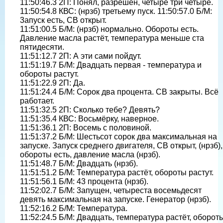
11:50:46.3 2П: Понял, разрешён, четыре три четыре.
11:50:54.8 КВС: (нрзб) третьему пуск. 11:50:57.0 Б/М:
3апуск есть, СВ открыт.
11:51:00.5 Б/М: (нрзб) нормально. Обороты есть.
Давление масла растёт, температура меньше ста
пятидесяти.
11:51:12.7 2П: А эти сами пойдут.
11:51:19.7 Б/М: Двадцать первая - температура и
обороты растут.
11:51:22.9 2П: Да.
11:51:24.4 Б/М: Сорок два процента. СВ закрыты. Всё
работает.
11:51:32.5 2П: Сколько тебе? Девять?
11:51:35.4 КВС: Восьмёрку, наверное.
11:51:36.1 2П: Восемь с половиной.
11:51:37.2 Б/М: Шестьсот сорок два максимальная на
запуске. Запуск среднего двигателя, СВ открыт, (нрзб),
обороты есть, давление масла (нрзб).
11:51:48.7 Б/М: Двадцать (нрзб).
11:51:51.2 Б/М: Температура растёт, обороты растут.
11:51:56.1 Б/М: 43 процента (нрзб).
11:52:02.7 Б/М: 3апущен, четыреста восемьдесят
девять максимальная на запуске. Генератор (нрзб).
11:52:16.2 Б/М: Температура.
11:52:24.5 Б/М: Двадцать, температура растёт, оборот