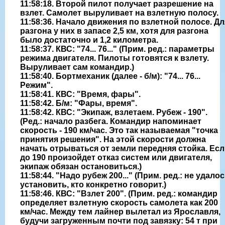
11:58:18. Второй пилот получает разрешение на
взлет. Самолет выруливает на взлетную полосу.
11:58:36. Начало движения по взлетной полосе. Дл
разгона у них в запасе 2,5 км, хотя для разгона
было достаточно и 1,2 километра.
11:58:37. КВС: "74... 76..." (Прим. ред.: параметры
режима двигателя. Пилоты готовятся к взлету.
Выруливает сам командир.)
11:58:40. Бортмеханик (далее - б/м): "74... 76...
Режим".
11:58:41. КВС: "Время, фары".
11:58:42. Б/м: "Фары, время".
11:58:42. КВС: "Экипаж, взлетаем. Рубеж - 190".
(Ред.: начало разбега. Командир напоминает
скорость - 190 км/час. Это так называемая "точка
принятия решения". На этой скорости должна
начать отрываться от земли передняя стойка. Ес
до 190 произойдет отказ систем или двигателя,
экипаж обязан остановиться.)
11:58:44. "Надо рубеж 200..." (Прим. ред.: не удало
установить, кто конкретно говорит.)
11:58:46. КВС: "Взлет 200". (Прим. ред.: командир
определяет взлетную скорость самолета как 200
км/час. Между тем лайнер вылетал из Ярославля,
будучи загруженным почти под завязку: 54 т при