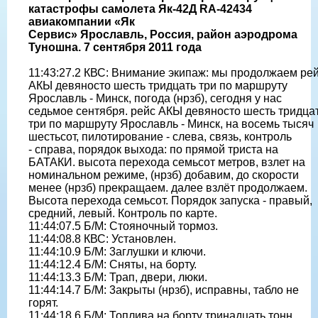
катастрофы самолета Як-42Д RA-42434
авиакомпании «Як
Сервис» Ярославль, Россия, район аэродрома
Туношна. 7 сентября 2011 года
11:43:27.2 КВС: Внимание экипаж: мы продолжаем ре
АКЫ девяносто шесть тридцать три по маршруту
Ярославль - Минск, погода (нрзб), сегодня у нас
седьмое сентября. рейс АКЫ девяносто шесть тридца
три по маршруту Ярославль - Минск, на восемь тысяч
шестьсот, пилотирование - слева, связь, контроль
- справа, порядок выхода: по прямой триста на
БАТАКИ. высота перехода семьсот метров, взлет на
номинальном режиме, (нрзб) добавим, до скорости
менее (нрзб) прекращаем. далее взлёт продолжаем.
Высота перехода семьсот. Порядок запуска - правый,
средний, левый. Контроль по карте.
11:44:07.5 Б/М: Стояночный тормоз.
11:44:08.8 КВС: Установлен.
11:44:10.9 Б/М: 3аглушки и ключи.
11:44:12.4 Б/М: Сняты, на борту.
11:44:13.3 Б/М: Трап, двери, люки.
11:44:14.7 Б/М: 3акрыты (нрзб), исправны, табло не
горят.
11:44:18.6 Б/М: Топлива на борту тринадцать тонн,