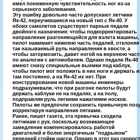
имел пониженную чувствительность ног из-за
серьезного заболевания.
Эту ошибку довольно часто допускают летчики
Як-42, переучившиеся на новый тип с Як-40. У
обоих самолетов существуют парные педали
двойного назначения: чтобы подкорректировать
направление разгоняющейся для взлета машины,
пилот нажимает нижнюю часть педалей, отклоняя
так называемый руль направления в хвосте, а
чтобы затормозить, давит ногой на верхнюю част
по аналогии с автомобилем. Однако педали Як-40
имеют снизу специальные выемки под каблук,
чтобы пилот мог положить в них ноги и держать и
там постоянно, а на Як-42 их нет. При
конструировании новой машины инженеры
подразумевали, что при разгоне пилоты будут
держать каблуки не на педалях, а на полу,
подправляя руль легкими нажатиями носков.
Пилоты же предпочли сохранить привычную позу
корректируя направление пятками.
Ранее, пишет газета, эта привычка сходила
летчикам с рук, поскольку возникающее
замедление компенсировалось работой
двигателей и более энергичным "подрывом"
передней стойки шасси. Однако в этот раз скорос