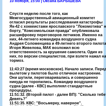
10 ноября, 15:00 | Оксана БАРЫШЕВА
Спустя неделю после того, как
Межгосударственный авиационный комитет
огласил результаты расследования катастрофы
Як-42 с хоккеистами ярославского "Локомотива" 
борту, "Комсомольская правда" опубликовала
расшифровку переговоров летчиков. Именно на
них, 44-летнего командира воздушного судна
Андрея Соломенцева и 49-летнего второго пилот
Игоря Жевелова, МАК возложил всю
ответственность за крушение самолета. Один из
них, по версии специалистов, при взлете нажал н
тормоз.
11:43:27 (время московское). Начало записи. Пере
вылетом у пилотов было отличное настроение.
Они шутили, переговаривались и совершенно
никуда не торопились. Командир воздушного
судна (далее - КВС) выполнял стандартные
процедуры.
11:51:32. (Второй пилот - далее ВП): "Сколько тебе
Девять?"
11:51:35. КВС: "Восьмерку, наверное".