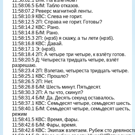
11:58:02.1 Б/М: На взлётном?
11:58:06.5 Б/М: Табло отказов.
11:58:07.2 Реверс магнитной ленты.
11:58:10.9 КВС: Слева не горит.
11:58:12.5 2П: Справа не горит. Готовы?
11:58:14.2 КВС: Рано.
11:58:14.8 Б/М: Рано.
11:58:15.3 2П: (нрзб) я скажу, а ты лети (нрзб).
11:58:16.8 КВС: Давай.
11:58:17.1 Э: (нрзб).
11:58:18.4 2П: А четыре три четыре, к взлёту готов.
11:58:20.5 Д: Четыреста тридцать четыре, взлёт
разрешаю.
11:58:23.4 2П: Взлетаю, четыреста тридцать четыре.
11:58:25.1 КВС: Прошло?
11:58:26.5 2П: Нет.
11:58:26.8 Б/М: Шесть минут. Пятьдесят.
11:58:30.3 2П: А ты что, скинул?
11:58:31.4 Б/М: Да. Десять секунд оставалось.
11:58:37.1 КВС: Семьдесят четыре, семьдесят шесть.
11:58:40.1 Б/М: Семьдесят четыре, семьдесят шесть,
режим
11:58:41.5 КВС: Время, фары.
11:58:42.6 Б/М: Фары, время.
11:58:42.6 КВС: Экипаж взлетаем. Рубеж сто девяност