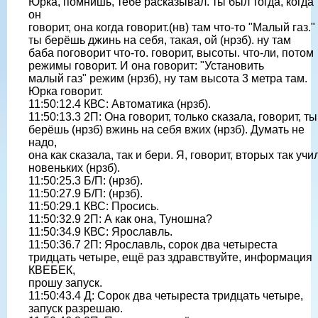
Юрка, помнишь, тебе расказывал. ты был тогда, когда
он
говорит, она когда говорит.(нв) там что-то "Малый газ."
ты берёшь джинь на себя, такая, ой (нрзб). ну там
баба поговорит что-то. говорит, высоты. что-ли, потом
режимы говорит. И она говорит: "Установить
малый газ" режим (нрзб), ну там высота 3 метра там.
Юрка говорит.
11:50:12.4 КВС: Автоматика (нрзб).
11:50:13.3 2П: Она говорит, только сказала, говорит, ты
берёшь (нрзб) вжинь на себя вжих (нрзб). Думать не
надо,
она как сказала, так и бери. Я, говорит, вторых так учил
новеньких (нрзб).
11:50:25.3 Б/П: (нрзб).
11:50:27.9 Б/П: (нрзб).
11:50:29.1 КВС: Просись.
11:50:32.9 2П: А как она, Туношна?
11:50:34.9 КВС: Ярославль.
11:50:36.7 2П: Ярославль, сорок два четыреста
тридцать четыре, ещё раз здравствуйте, информация
КВЕБЕК,
прошу запуск.
11:50:43.4 Д: Сорок два четыреста тридцать четыре,
запуск разрешаю.