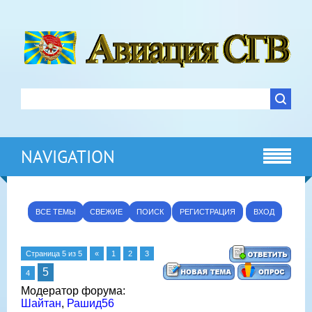
NAVIGATION
ВСЕ ТЕМЫ
СВЕЖИЕ
ПОИСК
РЕГИСТРАЦИЯ
ВХОД
Страница
5
из
5
«
1
2
3
5
4
Модератор форума:
Шайтан
,
Рашид56