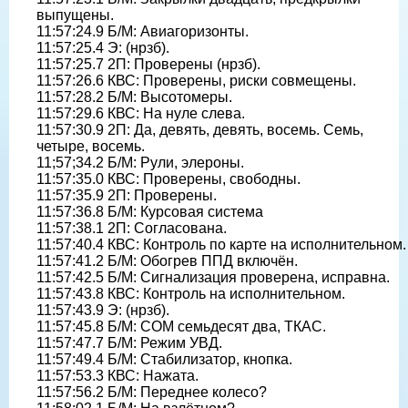
выпущены.
11:57:24.9 Б/М: Авиагоризонты.
11:57:25.4 Э: (нрзб).
11:57:25.7 2П: Проверены (нрзб).
11:57:26.6 КВС: Проверены, риски совмещены.
11:57:28.2 Б/М: Высотомеры.
11:57:29.6 КВС: На нуле слева.
11:57:30.9 2П: Да, девять, девять, восемь. Семь,
четыре, восемь.
11;57;34.2 Б/М: Рули, элероны.
11:57:35.0 КВС: Проверены, свободны.
11:57:35.9 2П: Проверены.
11:57:36.8 Б/М: Курсовая система
11:57:38.1 2П: Согласована.
11:57:40.4 КВС: Контроль по карте на исполнительном.
11:57:41.2 Б/М: Обогрев ППД включён.
11:57:42.5 Б/М: Сигнализация проверена, исправна.
11:57:43.8 КВС: Контроль на исполнительном.
11:57:43.9 Э: (нрзб).
11:57:45.8 Б/М: СОМ семьдесят два, ТКАС.
11:57:47.7 Б/М: Режим УВД.
11:57:49.4 Б/М: Стабилизатор, кнопка.
11:57:53.3 КВС: Нажата.
11:57:56.2 Б/М: Переднее колесо?