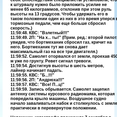
к штурвалу нужно было приложить усилие не
менее 65 килограммов, отклонив при этом руль
высоты на 13 градусов. Чтобы удержать его в
таком положении один из них в это время уперся 
тормозные педали, чем еще больше сбросил
скорость.)
11:59:48. КВС: "Взлетный!!!"
11:59:49. 2П: "На х... ты!" (Прим. ред.: второй пилот
увидев, что бортмеханик сбросил газ, кричит на
него. Бортмеханик тут же снова дает
максимальный газ на все три двигателя.)
11:59:52. Самолет оторвался от земли, проехав 45
м уже по грунту. Ревет сигнал тревоги.
11:59:54. Достигнув высоты в шесть метров,
лайнер начинает падать.
11:59:55. КВС: "Б...!!!"
11:59:56. 2П: "Андрюха!!!"
11:59:57. КВС: "Все! П...ц!"
11:59:59. Запись обрывается. Самолет зацепил
антенну системы курсового радиомаяка, которая
повредила крыло машины. Воздушное судно
начало заваливаться набок и столкнулось с земл
практически в перевернутом положении.