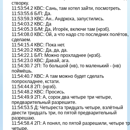
створку.
11:53:54.2 КВС: Сань, там хотел зайти, посмотреть.
11:53:55.6 Б/П: Да.
11:53:59.3 КВС: Ан.. Андрюха, запустились.
11:54:03.2 КВС: Да
11:54:05.3 Б/М: Да, Игорёк, включи там (нрзб).
11:54:08.0 КВС: Ой, а что надо сто последних полётов,
сделаем.
11:54:15.4 КВС: Пока нет.
11:54:20.2 КВС: Да, да, да.
11:54:22.1 Б/П: Можно прохладнее (нрзб).
11:54:23.0 КВС: Давай, ага.
11:54:30.7 2П: То большой (нв), то маленький - (нв)
поймёшь.
11:54:40.7 КВС: А там можно будет сделать
попрохладнее, кстати.
11:54:44.8 2П: (нрзб).
11:54:48.2 КВС: Просись.
11:54:49.9 2П: А, сорок два четыре три четыре,
предварительный разрешите.
11:54:53.5 Д: Четыреста тридцать четыре, взлётный
двести тридцать три, по пятой предварительный
разрешаю.
11:54:58.4 2П: А понял, по пятой разрешили, четыре т
четыре.