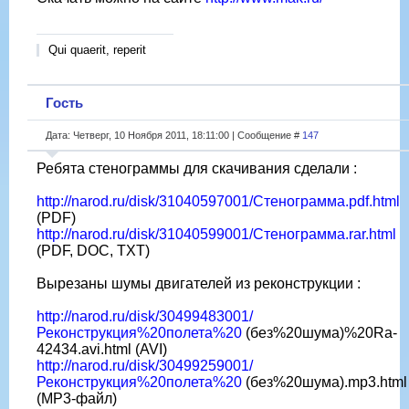
Qui quaerit, reperit
Гость
Дата: Четверг, 10 Ноября 2011, 18:11:00 | Сообщение #
147
Ребята стенограммы для скачивания сделали :
http://narod.ru/disk/31040597001/Стенограмма.pdf.html
(PDF)
http://narod.ru/disk/31040599001/Стенограмма.rar.html
(PDF, DOC, TXT)
Вырезаны шумы двигателей из реконструкции :
http://narod.ru/disk/30499483001/
Реконструкция%20полета%20
(без%20шума)%20Ra-
42434.avi.html (AVI)
http://narod.ru/disk/30499259001/
Реконструкция%20полета%20
(без%20шума).mp3.html
(MP3-файл)