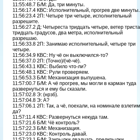
11:55:48.7 Б/М: Да, три минуты.
11:56:17.4 КВС: Исполнительный, прогрев две минуты.
11:56:23.4 2П: Четыре три четыре, исполнительный
разрешите.
11:56:27.2 Д: Четыреста тридцать четыре, ветер триста
тридцать градусов, два метра, исполнительный
разрешаю.
11:56:33.8 2П: Занимаю исполнительный, четыре три
четыре.
11:56:34.9 КВС: Ну чё он выключился-то?
11:56:37.0 2П: (Точно)/(чё-чё).
11:56:43.1 КВС: Выбило что-ли?
11:56:48.1 КВС: Рули проверяем.
11:56:53.3 Б/М: Механизация выпушена.
11:57:00.7 Б/М: А чё прогрев, мы могли в карман туда
развернуться и ему бы сказали.
11:57:02.8 Э: (нрзб).
11:57:04.8 Э: A?
11:57:06.1 2П: Так, а чё, поехали, на номинале взлетим
да?
11:57:11.4 КВС: Развернуться некуда там.
11:57:21.6 Б/М: Чё контроль?
11:57:22.3 Б/М: Механизация.
11:57:23.0 КВС: Контроль давай.
11:57:23.1 Б/М: Закрылки двадцать, предкрылки