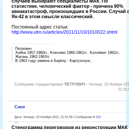
случаев выбирают специалисты МАК. По
статистике, человеческий фактор - причина 90%
авиакатастроф, произошедших в России. Случай 
Як-42 в этом смысле классический.
Постоянный адрес статьи:
http://www.utro.ru/articles/2011/11/10/1010022.shtml
Петрович
Хойна 1957-1960гг., Ключево 1960-1961гг., Колобжег 1962гг.,
Жагань 1962-1963гг.
В 1963 году замена в Берёзу - Картузскую, .
Сообщение отредактировал
ПЕТРОВИЧ
-
Четверг, 10 Ноября 201
22:25:
Саня
Дата: Четверг, 10 Ноября 2011, 21:51:45 | Сообщение #
150
Стенограмма переговоров из реконструкции МАК