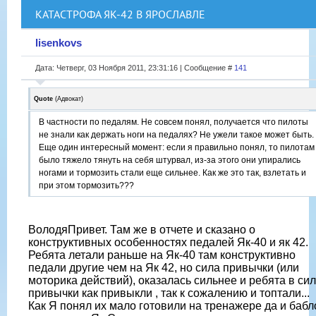
КАТАСТРОФА ЯК-42 В ЯРОСЛАВЛЕ
lisenkovs
Дата: Четверг, 03 Ноября 2011, 23:31:16 | Сообщение #
141
Quote
(
Адвокат
)
В частности по педалям. Не совсем понял, получается что пилоты
не знали как держать ноги на педалях? Не ужели такое может быть.
Еще один интересный момент: если я правильно понял, то пилотам
было тяжело тянуть на себя штурвал, из-за этого они упирались
ногами и тормозить стали еще сильнее. Как же это так, взлетать и
при этом тормозить???
ВолодяПривет. Там же в отчете и сказано о
конструктивных особенностях педалей Як-40 и як 42.
Ребята летали раньше на Як-40 там конструктивно
педали другие чем на Як 42, но сила привычки (или
моторика действий), оказалась сильнее и ребята в си
привычки как привыкли , так к сожалению и топтали...
Как Я понял их мало готовили на тренажере да и бабл