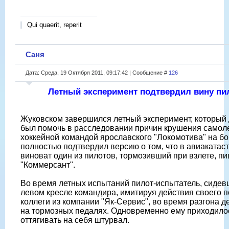
Qui quaerit, reperit
Саня
Дата: Среда, 19 Октября 2011, 09:17:42 | Сообщение #
126
Летный эксперимент подтвердил вину пи
Жуковском завершился летный эксперимент, который
был помочь в расследовании причин крушения самоле
хоккейной командой ярославского "Локомотива" на бо
полностью подтвердил версию о том, что в авиакатас
виноват один из пилотов, тормозивший при взлете, пи
"Коммерсант".
Во время летных испытаний пилот-испытатель, сидев
левом кресле командира, имитируя действия своего 
коллеги из компании "Як-Сервис", во время разгона д
на тормозных педалях. Одновременно ему приходило
оттягивать на себя штурвал.