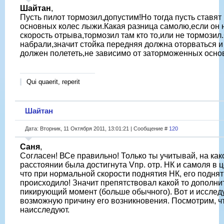
Шайтан
,
Пусть пилот тормозил,допустим!Но тогда пусть ставят
основных колес лыжи.Какая разница самолю,если он 
скорость отрыва,тормозил там кто то,или не тормозил
набрали,значит стойка передняя должна оторваться и
должен полететь,не зависимо от заторможенных осно
Qui quaerit, reperit
Шайтан
Дата: Вторник, 11 Октября 2011, 13:01:21 | Сообщение #
120
Саня
,
Согласен! ВСе правильно! Только ты учитывай, на как
расстоянии была достигнута Vпр. отр. НК и самоля в ц
что при нормальной скорости поднятия НК, его поднят
происходило! Значит препятствовал какой то дополн
пикирующий момент (больше обычного). Вот и исслед
возможную причину его возникновения. Посмотрим, ч
наисследуют.