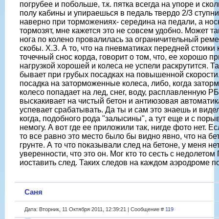
погрубее и побольше, т.к. пятка всегда на упоре и скол
полу кабины и упираешься в педаль твердо 2/3 ступни
наверно при торможениях- середина на педали, а нос
тормозят, мне кажется это не совсем удобно. Может та
нога по колено провалилась за ограничительный реме
скобы. Х.З. А то, что на пневматиках передней стоики
точечный снос корда, говорит о том, что, ее хорошо п
нагрузкой хорошей и колеса не успели раскрутится. Т
бывает при грубых посадках на повышенной скорости
посадка на заторможенные колеса, либо, когда затор
колесо попадает на лед, снег, воду, расплавленную РБ
выскакивает на чистый бетон и антиюзовая автоматик
успевает срабатывать. Да ты и сам это знаешь и видел
когда, подобного рода "залысины", а тут еще и с поры
немогу. А вот где ее приложили так, нигде фото нет. Ес
то все равно это место было бы видно явно, что на бет
грунте. А то что показывали след на бетоне, у меня не
уверенности, что это он. Мог кто то сесть с недолетом
иоставить след. Таких следов на каждом аэродроме п
Саня
Дата: Вторник, 11 Октября 2011, 12:39:21 | Сообщение #
119