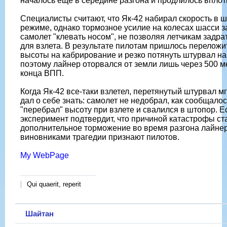
началось еще в середине разгона и продлилось вплоть
Специалисты считают, что Як-42 набирал скорость в 
режиме, однако тормозное усилие на колесах шасси з
самолет "клевать носом", не позволяя летчикам задра
для взлета. В результате пилотам пришлось переложи
высоты на кабрирование и резко потянуть штурвал на
поэтому лайнер оторвался от земли лишь через 500 м
конца ВПП.
Когда Як-42 все-таки взлетел, перетянутый штурвал м
дал о себе знать: самолет не недобрал, как сообщалос
"перебрал" высоту при взлете и свалился в штопор. Е
эксперимент подтвердит, что причиной катастрофы ст
дополнительное торможение во время разгона лайнер
виновниками трагедии признают пилотов.
My WebPage
Qui quaerit, reperit
Шайтан