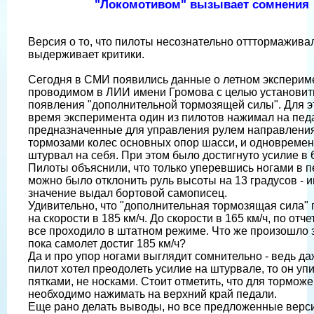
"Локомотивом" вызывает сомнения
Версия о то, что пилоты несознательно отттормаживал
выдерживает критики.
Сегодня в СМИ появились данные о летном эксперим
проводимом в ЛИИ имени Громова с целью установит
появления "дополнительной тормозящей силы". Для э
время эксперимента один из пилотов нажимал на пед
предназначенные для управления рулем направления
тормозами колес основных опор шасси, и одновремен
штурвал на себя. При этом было достигнуто усилие в 6
Пилоты объяснили, что только уперевшись ногами в 
можно было отклонить руль высоты на 13 градусов - 
значение выдал бортовой самописец.
Удивительно, что "дополнительная тормозящая сила"
на скорости в 185 км/ч. До скорости в 165 км/ч, по отч
все проходило в штатном режиме. Что же произошло з
пока самолет достиг 185 км/ч?
Да и про упор ногами выглядит сомнительно - ведь да
пилот хотел преодолеть усилие на штурвале, то он уп
пятками, не носками. Стоит отметить, что для тормож
необходимо нажимать на верхний край педали.
Еще рано делать выводы, но все предложенные верс