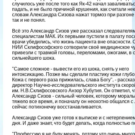
случилось уже после того как Як-42 начал заваливатьс
падать, и не было причиной крушения, как считали не
словам Александра Сизова нажат тормоз при разгоне 
так и не понял.
Всё это Александр Сизов уже рассказал следователям
специалистам МАК. Их первыми пустили в палату после
врачи убедились, что жизнь пациента вне опасности. 
НИИ Склифософского сотворили своё медицинское чу
привезли с травмой головы, переломами, ожогами, в 
сильнейшего шока.
"Самое сложное - вывести его из шока, снять у него
интоксикацию. Позже мы сделали пластику кожи глубо
Кожа с первого раза прижилась, слава Богу", - расска
директор Научно-исследовательского института скор
им. Н.В.Склифосовского Анзор Хубутия. Он отметил, ч
Александр Сизов - сильный человек, которому морал
тяжело все время, и поначалу он неохотно общался с
сейчас потихонечку восстанавливается.
Александр Сизов уже готов к выписке и с нетерпением
дня. И даже знает, что будет делать, когда полностью 
"Профессию я не буду менять, потому что очень много