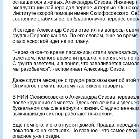
оставшегося в живых, Александра Сизова. Инженер п
эксплуатации лайнера дал первое интервью. Он наход
Институте скорой помощи имени Склифосовского. Сей
состояние стабильное, он благополучно перенес опер
И сегодня Александр Сизов ответил на вопросы съем
группы Первого канала. По его словам, еще во время
стало ясно: всё идет не по плану.
"Через какое-то время пассажиры стали волноваться,
взлетаем, немного времени прошло, я понял, что по г
С грунта взлетели, и я понял, что заваливается самоле
мы разобьемся", - вспоминает Александр Сизов.
Даже спустя месяц он с трудом рассказывает об этой 
Он многое помнит, поэтому так тяжело говорить.
В НИИ Склифосовского Александра Сизова перевезли
после крушения самолета. Здесь его лечили и здесь же
буквальном смысле вернули к жизни. С единственны
выжившим до сих пор работают психологи.
Еще немного, и его отпустят домой. Правда, передвиг
пока только на костылях. Но главное - что самое слож
опасное уже позади.