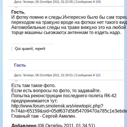
Дата: Четверг, 06 Октября 2011, 01:22:05 | Сообщение #
109
Гость
,
И фотку помню и следы.Интересно было бы сам торец
переходом на траву,но вроде на фотках нет такого вид
Автомобильные следы на траве вижу,но это на любой
торце машины сьезжают,к антеннам то ездить надо.
Qui quaerit, reperit
Гость
Дата: Четверг, 06 Октября 2011, 01:34:51 | Сообщение #
110
Есть там такое фото.
Если есть вопросы по фото, то задавайте.
Попытка реконструкции последнего полета ЯК-42
предпринимается тут:
http://www.forum.smolensk.ws/viewtopic.php?
f=74&t=65159&sid=05df637d5bf54709470a785c1e3ebde
Главный там - Сергей Амелин.
Добавлено
(06 Октябрь 2011, 01.34.51)