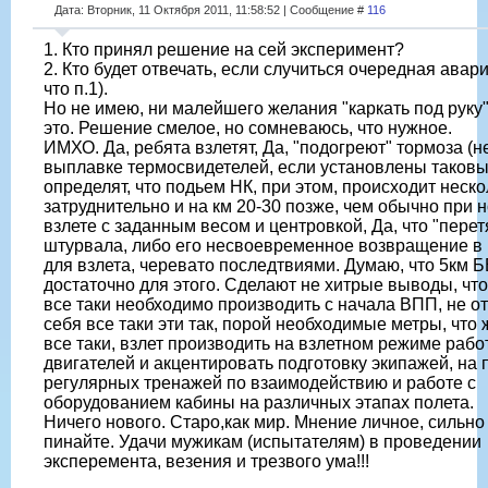
Дата: Вторник, 11 Октября 2011, 11:58:52 | Сообщение #
116
1. Кто принял решение на сей эксперимент?
2. Кто будет отвечать, если случиться очередная авар
что п.1).
Но не имею, ни малейшего желания "каркать под руку"
это. Решение смелое, но сомневаюсь, что нужное.
ИМХО. Да, ребята взлетят, Да, "подогреют" тормоза (н
выплавке термосвидетелей, если установлены таковы)
определят, что подьем НК, при этом, происходит неско
затруднительно и на км 20-30 позже, чем обычно при
взлете с заданным весом и центровкой, Да, что "пере
штурвала, либо его несвоевременное возвращение в
для взлета, черевато последтвиями. Думаю, что 5км 
достаточно для этого. Сделают не хитрые выводы, что
все таки необходимо производить с начала ВПП, не о
себя все таки эти так, порой необходимые метры, что
все таки, взлет производить на взлетном режиме рабо
двигателей и акцентировать подготовку экипажей, на
регулярных тренажей по взаимодействию и работе с
оборудованием кабины на различных этапах полета.
Ничего нового. Старо,как мир. Мнение личное, сильно
пинайте. Удачи мужикам (испытателям) в проведении
эксперемента, везения и трезвого ума!!!