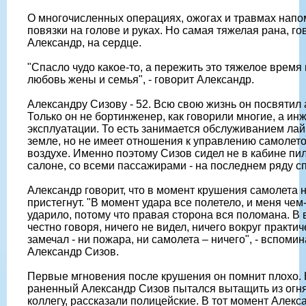
О многочисленных операциях, ожогах и травмах нап
повязки на голове и руках. Но самая тяжелая рана, го
Александр, на сердце.
"Спасло чудо какое-то, а пережить это тяжелое время
любовь жены и семья", - говорит Александр.
Александру Сизову - 52. Всю свою жизнь он посвятил 
Только он не бортинженер, как говорили многие, а ин
эксплуатации. То есть занимается обслуживанием лай
земле, но не имеет отношения к управлению самолет
воздухе. Именно поэтому Сизов сидел не в кабине пил
салоне, со всеми пассажирами - на последнем ряду с
Александр говорит, что в момент крушения самолета 
пристегнут. "В момент удара все полетело, и меня чем
ударило, потому что правая сторона вся поломана. В 
честно говоря, ничего не видел, ничего вокруг практич
замечал - ни пожара, ни самолета – ничего", - вспомин
Александр Сизов.
Первые мгновения после крушения он помнит плохо. 
раненный Александр Сизов пытался вытащить из огня
коллегу, рассказали полицейские. В тот момент Алекс