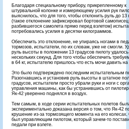
Благодаря специальному прибору, прикрепленному к
штурвальной колонке и измеряющему усилия рук пило
выяснилось, что для того, чтобы отклонить руль до 13
(такое отклонение зафиксировал бортовой самописец
разбившегося самолета прямо перед взлетом) испыт
потребовались усилия в десятки килограммов.
Обеспечить это отклонение, не упираясь ногами в пед
тормозов, испытатели, по их словам, уже не смогли. 
руль высоты в положении 13 градусов пилоту удалось
нескольких секунд. Для того чтобы обеспечить требуе
в 64 кг, испытателю пришлось что есть мочи давить на
Это было подтверждено последним испытательным п
Разогнавшись и установив руль высоты в штатное по
градусов, испытатели просто убрали руки и ноги с орг
управления машины, как бы устранившись от пилотир
Як-42 уверенно поднялся в воздух.
Тем самым, в ходе серии испытательных полетов был
экспериментально доказана версия о том, что Як-42 п
крушение из-за тормозящего момента на его колесах.
был управляющим пилотом, который зачем-то постави
педали при взлете.