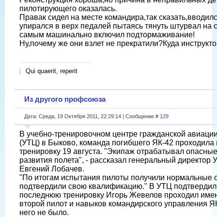
пилотирующего оказалась.
Правак сидел на месте командира,так сказать,вводилс
упирался в верх педалей пытаясь тянуть штурвал на 
самым машинально включил подтормаживание!
Ну,почему же они взлет не прекратили?Куда инструкт
Qui quaerit, reperit
Из другого профсоюза
Дата: Среда, 19 Октября 2011, 22:29:14 | Сообщение #
129
В учебно-тренировочном центре гражданской авиаци
(УТЦ) в Быково, команда погибшего ЯК-42 проходила
тренировку 19 августа. "Экипаж отрабатывал опасные
развития полета", - рассказал генеральный директор 
Евгений Лобачев.
"По итогам испытания пилоты получили нормальные 
подтвердили свою квалификацию." В УТЦ подтвердили
последнюю тренировку Игорь Жевелов проходил имен
второй пилот и навыков командирского управления ЯК
него не было.