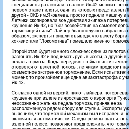
специалисты разложили в салоне Як-42 мешки с песк
первом этапе пилоты, один из которых представлял Л
другой - ОКБ им.Яковлева, просто подняли машину в в
Летчики скопировали все действия экипажа потерпев
крушение Як-42, но "без воздействия на самолет доп
тормозящей силы". Лайнер благополучно набрал высо
образом, эксперты пришли к выводу, что взлету борта 
хоккеистами "Локомотива" помешало именно торможе
Второй этап будет намного сложнее: один из пилотов 
разгонять Як-42 и поднимать руль высоты, а другой 
педаль тормоза. Когда передняя стойка шасси самоле
оторвется от взлетной полосы, летчикам предстоит на
совместное экстренное торможение. Если испытатели
момент, то произойдет еще одна авиакатастрофа с уч
Як-42.
Согласно одной из версий, пилот лайнера, потерпевш
крушение при взлете из ярославского аэропорта Туно
неосознанно жать на педаль тормоза, приняв ее за
расположенную рядом опору для ступни. Эксперты у
выяснили, что тормозной механизм был исправен и не
включиться автоматически. Следы резины шасси, ост
взлетной полосе, позволяют предположить, что торм