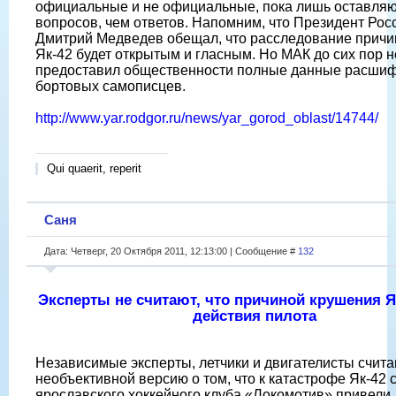
официальные и не официальные, пока лишь оставля
вопросов, чем ответов. Напомним, что Президент Рос
Дмитрий Медведев обещал, что расследование причи
Як-42 будет открытым и гласным. Но МАК до сих пор н
предоставил общественности полные данные расши
бортовых самописцев.
http://www.yar.rodgor.ru/news/yar_gorod_oblast/14744/
Qui quaerit, reperit
Саня
Дата: Четверг, 20 Октября 2011, 12:13:00 | Сообщение #
132
Эксперты не считают, что причиной крушения Я
действия пилота
Независимые эксперты, летчики и двигателисты счит
необъективной версию о том, что к катастрофе Як-42 
ярославского хоккейного клуба «Локомотив» привели