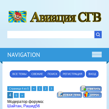
NAVIGATION
ВСЕ ТЕМЫ
СВЕЖИЕ
ПОИСК
РЕГИСТРАЦИЯ
ВХОД
Страница
4
из
5
«
1
2
3
4
5
»
Модератор форума:
Шайтан
,
Рашид56