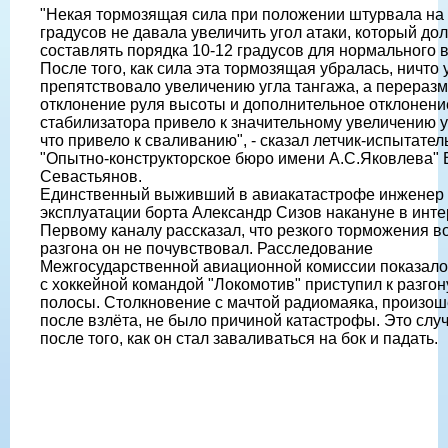
"Некая тормозящая сила при положении штурвала на 
градусов не давала увеличить угол атаки, который до
составлять порядка 10-12 градусов для нормального в
После того, как сила эта тормозящая убралась, ничто 
препятствовало увеличению угла тангажа, а перераз
отклонение руля высоты и дополнительное отклонени
стабилизатора привело к значительному увеличению у
что привело к сваливанию", - сказал летчик-испытате
"Опытно-конструкторское бюро имени А.С.Яковлева"
Севастьянов.
Единственный выживший в авиакатастрофе инженер
эксплуатации борта Александр Сизов накануне в инт
Первому каналу рассказал, что резкого торможения в
разгона он не почувствовал. Расследование
Межгосударственной авиационной комиссии показало,
с хоккейной командой "Локомотив" приступил к разгон
полосы. Столкновение с мачтой радиомаяка, произо
после взлёта, не было причиной катастрофы. Это слу
после того, как он стал заваливаться на бок и падать.