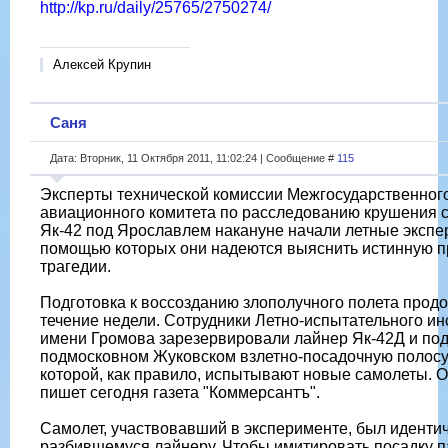
http://kp.ru/daily/25765/2750274/
Алексей Крупин
Саня
Дата: Вторник, 11 Октября 2011, 11:02:24 | Сообщение #
115
Эксперты технической комиссии Межгосударственног
авиационного комитета по расследованию крушения 
Як-42 под Ярославлем накануне начали летные экспе
помощью которых они надеются выяснить истинную п
трагедии.
Подготовка к воссозданию злополучного полета прод
течение недели. Сотрудники Летно-испытательного ин
имени Громова зарезервировали лайнер Як-42Д и под
подмосковном Жуковском взлетно-посадочную полосу
которой, как правило, испытывают новые самолеты. О
пишет сегодня газета "Коммерсантъ".
Самолет, участвовавший в эксперименте, был иденти
разбившемуся лайнеру. Чтобы имитировать посадку п