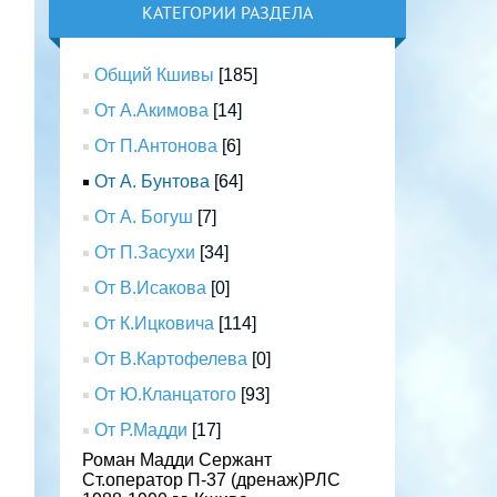
КАТЕГОРИИ РАЗДЕЛА
Общий Кшивы
[185]
От А.Акимова
[14]
От П.Антонова
[6]
От А. Бунтова
[64]
От А. Богуш
[7]
От П.Засухи
[34]
От В.Исакова
[0]
От К.Ицковича
[114]
От В.Картофелева
[0]
От Ю.Кланцатого
[93]
От Р.Мадди
[17]
Роман Мадди Сержант
Ст.оператор П-37 (дренаж)РЛС