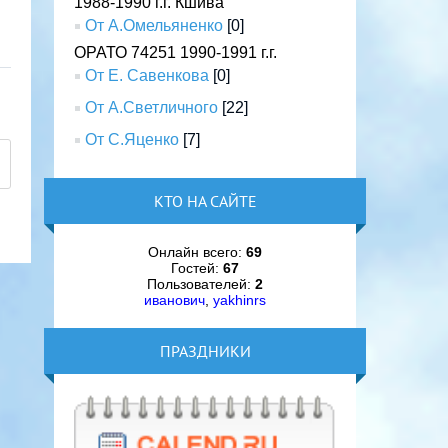
1988-1990 г.г. Кшива
От А.Омельяненко
[0]
ОРАТО 74251 1990-1991 г.г.
От Е. Савенкова
[0]
От А.Светличного
[22]
От С.Яценко
[7]
КТО НА САЙТЕ
Онлайн всего:
69
Гостей:
67
Пользователей:
2
иванович
,
yakhinrs
ПРАЗДНИКИ