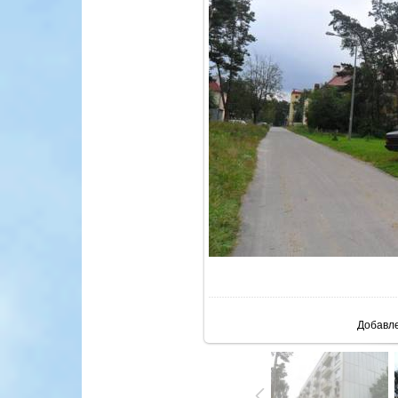
В реа
Добавл