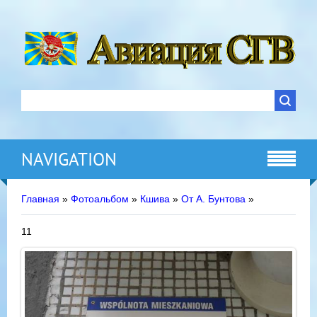
NAVIGATION
Главная
»
Фотоальбом
»
Кшива
»
От А. Бунтова
»
11