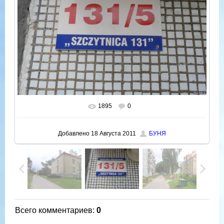
1895
0
В реальном размере
800x600
/ 110.7Kb
Добавлено
18 Августа 2011
БУНЯ
Всего комментариев
:
0