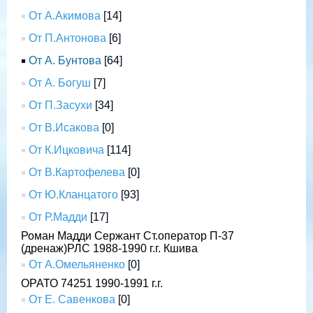
От А.Акимова
[14]
От П.Антонова
[6]
От А. Бунтова
[64]
От А. Богуш
[7]
От П.Засухи
[34]
От В.Исакова
[0]
От К.Ицковича
[114]
От В.Картофелева
[0]
От Ю.Кланцатого
[93]
От Р.Мадди
[17]
Роман Мадди Сержант Ст.оператор П-37
(дренаж)РЛС 1988-1990 г.г. Кшива
От А.Омельяненко
[0]
ОРАТО 74251 1990-1991 г.г.
От Е. Савенкова
[0]