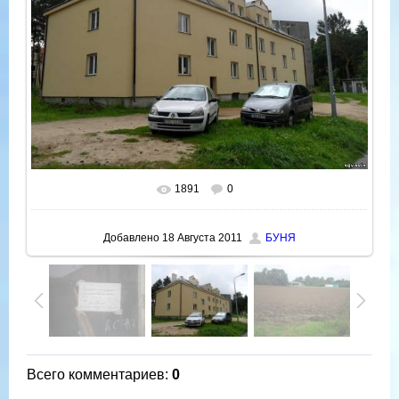
1891
0
В реальном размере
800x600
/ 95.3Kb
Добавлено
18 Августа 2011
БУНЯ
Всего комментариев
:
0