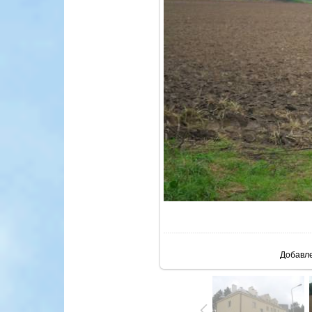
В реа
Добавл