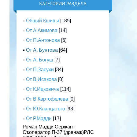
КАТЕГОРИИ РАЗДЕЛА
Общий Кшивы
[185]
От А.Акимова
[14]
От П.Антонова
[6]
От А. Бунтова
[64]
От А. Богуш
[7]
От П.Засухи
[34]
От В.Исакова
[0]
От К.Ицковича
[114]
От В.Картофелева
[0]
От Ю.Кланцатого
[93]
От Р.Мадди
[17]
Роман Мадди Сержант
Ст.оператор П-37 (дренаж)РЛС