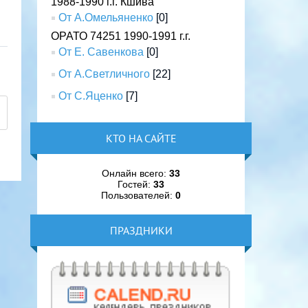
1988-1990 г.г. Кшива
От А.Омельяненко
[0]
ОРАТО 74251 1990-1991 г.г.
От Е. Савенкова
[0]
От А.Светличного
[22]
От С.Яценко
[7]
КТО НА САЙТЕ
Онлайн всего:
33
Гостей:
33
Пользователей:
0
ПРАЗДНИКИ