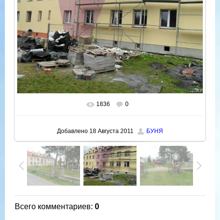
1836
0
В реальном размере
800x600
/ 129.2Kb
Добавлено
18 Августа 2011
БУНЯ
Всего комментариев
:
0