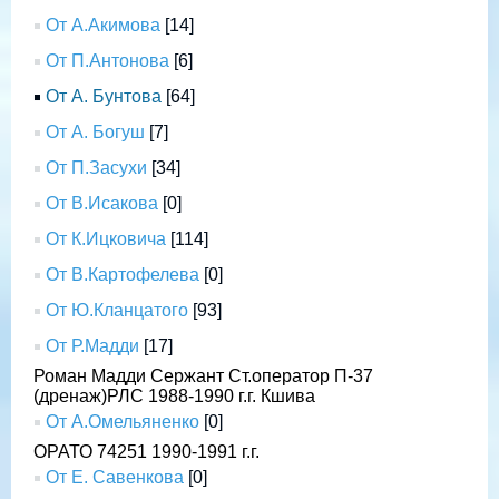
От А.Акимова
[14]
От П.Антонова
[6]
От А. Бунтова
[64]
От А. Богуш
[7]
От П.Засухи
[34]
От В.Исакова
[0]
От К.Ицковича
[114]
От В.Картофелева
[0]
От Ю.Кланцатого
[93]
От Р.Мадди
[17]
Роман Мадди Сержант Ст.оператор П-37
(дренаж)РЛС 1988-1990 г.г. Кшива
От А.Омельяненко
[0]
ОРАТО 74251 1990-1991 г.г.
От Е. Савенкова
[0]