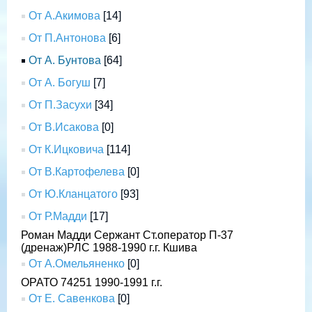
От А.Акимова
[14]
От П.Антонова
[6]
От А. Бунтова
[64]
От А. Богуш
[7]
От П.Засухи
[34]
От В.Исакова
[0]
От К.Ицковича
[114]
От В.Картофелева
[0]
От Ю.Кланцатого
[93]
От Р.Мадди
[17]
Роман Мадди Сержант Ст.оператор П-37
(дренаж)РЛС 1988-1990 г.г. Кшива
От А.Омельяненко
[0]
ОРАТО 74251 1990-1991 г.г.
От Е. Савенкова
[0]