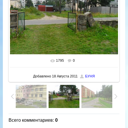
1795
0
В реальном размере
800x600
/ 161.5Kb
Добавлено
18 Августа 2011
БУНЯ
Всего комментариев
:
0