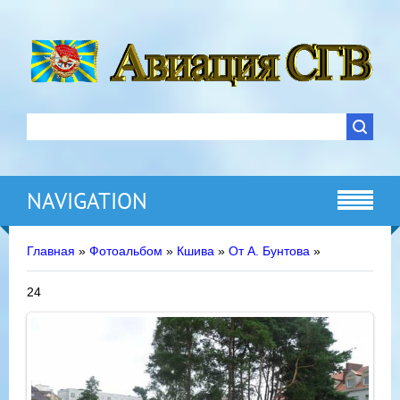
NAVIGATION
Главная
»
Фотоальбом
»
Кшива
»
От А. Бунтова
»
24