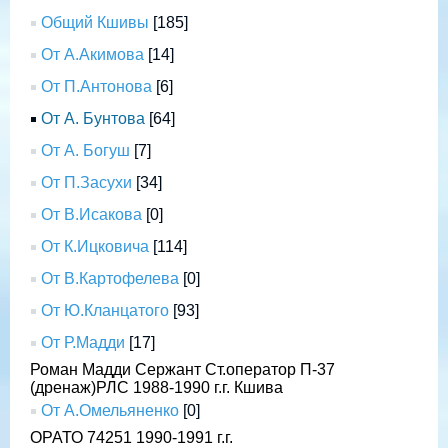
Общий Кшивы
[185]
От А.Акимова
[14]
От П.Антонова
[6]
От А. Бунтова
[64]
От А. Богуш
[7]
От П.Засухи
[34]
От В.Исакова
[0]
От К.Ицковича
[114]
От В.Картофелева
[0]
От Ю.Кланцатого
[93]
От Р.Мадди
[17]
Роман Мадди Сержант Ст.оператор П-37
(дренаж)РЛС 1988-1990 г.г. Кшива
От А.Омельяненко
[0]
ОРАТО 74251 1990-1991 г.г.