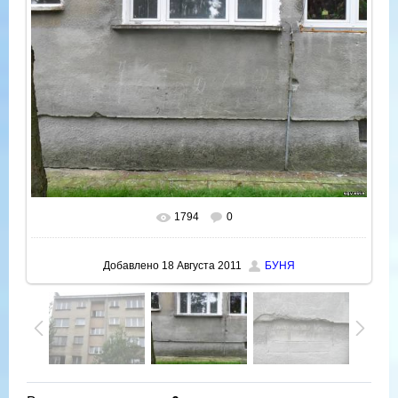
1794
0
В реальном размере
800x600
/ 130.8Kb
Добавлено
18 Августа 2011
БУНЯ