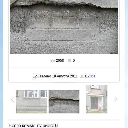
2058
0
В реальном размере
800x600
/ 143.0Kb
Добавлено
18 Августа 2011
БУНЯ
Всего комментариев
:
0