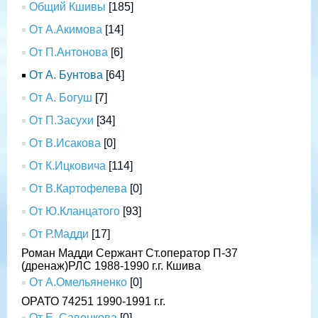
Общий Кшивы
[185]
От А.Акимова
[14]
От П.Антонова
[6]
От А. Бунтова
[64]
От А. Богуш
[7]
От П.Засухи
[34]
От В.Исакова
[0]
От К.Ицковича
[114]
От В.Картофелева
[0]
От Ю.Кланцатого
[93]
От Р.Мадди
[17]
Роман Мадди Сержант Ст.оператор П-37
(дренаж)РЛС 1988-1990 г.г. Кшива
От А.Омельяненко
[0]
ОРАТО 74251 1990-1991 г.г.
От Е. Савенкова
[0]