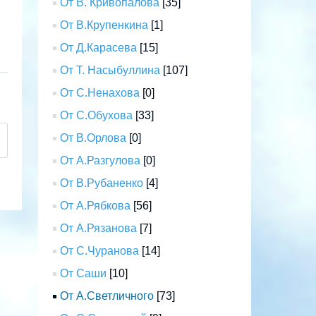
От В. Кривопалова
[35]
От В.Крупенкина
[1]
От Д.Карасева
[15]
От Т. Насыбуллина
[107]
От С.Ненахова
[0]
От С.Обухова
[33]
От В.Орлова
[0]
От А.Разгулова
[0]
От В.Рубаненко
[4]
От А.Рябкова
[56]
От А.Рязанова
[7]
От С.Чуранова
[14]
От Саши
[10]
От А.Светличного
[73]