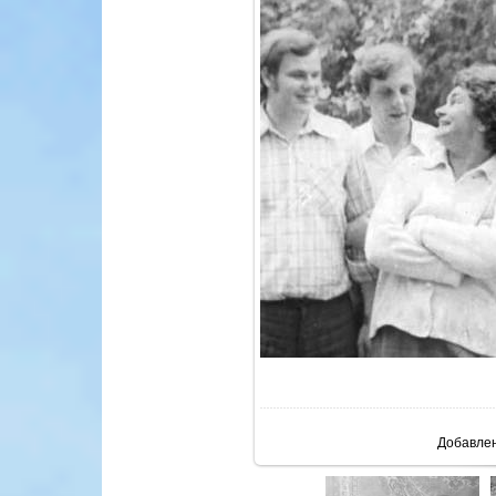
В ре
Добавле