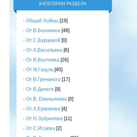
КАТЕГОРИИ РАЗДЕЛА
Общий Хойны
[19]
От В.Болонина
[48]
От С.Бурцевой
[0]
От А.Васильева
[6]
От В.Вахтеева
[26]
От М.Газуль
[40]
От В.Гречаного
[17]
От В.Денеги
[9]
От В. Емельянова
[0]
От А.Ермакова
[4]
От Н.Зубрилова
[11]
От С.Исаева
[2]