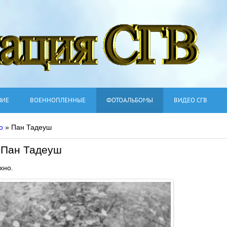
ШИЕ
ВОЕННОПЛЕННЫЕ
ФОТОАЛЬБОМЫ
ВИДЕО СГВ
о
» Пан Тадеуш
Пан Тадеуш
хно.