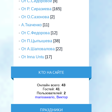
От С.Сидоровой
[9]
От Р. Сиразиева
[165]
От О.Сазонова
[2]
А.Ткаченко
[11]
От С.Федорова
[12]
От П.Цыпышева
[38]
От А.Шаповалова
[22]
От Inna Untu
[17]
КТО НА САЙТЕ
Онлайн всего:
43
Гостей:
41
Пользователей:
2
marioawario
,
Виктор
ПРАЗДНИКИ