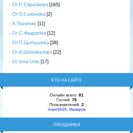
От Р. Сиразиева
[165]
От О.Сазонова
[2]
А.Ткаченко
[11]
От С.Федорова
[12]
От П.Цыпышева
[38]
От А.Шаповалова
[22]
От Inna Untu
[17]
КТО НА САЙТЕ
Онлайн всего:
81
Гостей:
79
Пользователей:
2
mavr4526
,
Назаров
ПРАЗДНИКИ