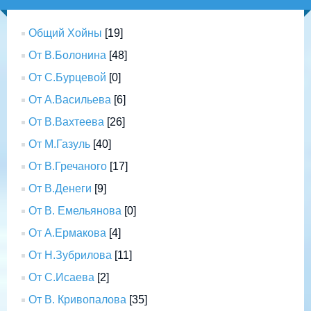
Общий Хойны
[19]
От В.Болонина
[48]
От С.Бурцевой
[0]
От А.Васильева
[6]
От В.Вахтеева
[26]
От М.Газуль
[40]
От В.Гречаного
[17]
От В.Денеги
[9]
От В. Емельянова
[0]
От А.Ермакова
[4]
От Н.Зубрилова
[11]
От С.Исаева
[2]
От В. Кривопалова
[35]