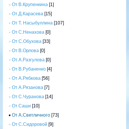
От В.Крупенкина
[1]
От Д.Карасева
[15]
От Т. Насыбуллина
[107]
От С.Ненахова
[0]
От С.Обухова
[33]
От В.Орлова
[0]
От А.Разгулова
[0]
От В.Рубаненко
[4]
От А.Рябкова
[56]
От А.Рязанова
[7]
От С.Чуранова
[14]
От Саши
[10]
От А.Светличного
[73]
От С.Сидоровой
[9]