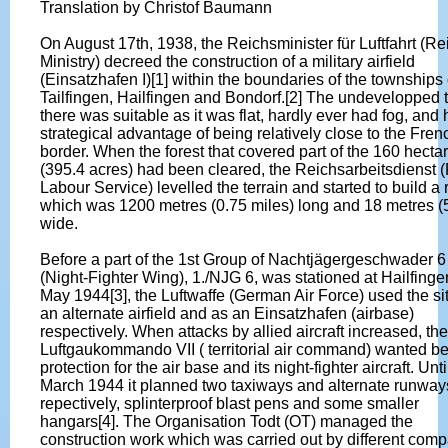
Translation by Christof Baumann
On August 17th, 1938, the Reichsminister für Luftfahrt (Re
Ministry) decreed the construction of a military airfield
(Einsatzhafen I)[1] within the boundaries of the townships 
Tailfingen, Hailfingen and Bondorf.[2] The undevelopped t
there was suitable as it was flat, hardly ever had fog, and
strategical advantage of being relatively close to the Fren
border. When the forest that covered part of the 160 hecta
(395.4 acres) had been cleared, the Reichsarbeitsdienst 
Labour Service) levelled the terrain and started to build a
which was 1200 metres (0.75 miles) long and 18 metres (5
wide.
Before a part of the 1st Group of Nachtjägergeschwader 6
(Night-Fighter Wing), 1./NJG 6, was stationed at Hailfinge
May 1944[3], the Luftwaffe (German Air Force) used the si
an alternate airfield and as an Einsatzhafen (airbase)
respectively. When attacks by allied aircraft increased, the
Luftgaukommando VII ( territorial air command) wanted be
protection for the air base and its night-fighter aircraft. Unti
March 1944 it planned two taxiways and alternate runway
repectively, splinterproof blast pens and some smaller
hangars[4]. The Organisation Todt (OT) managed the
construction work which was carried out by different comp