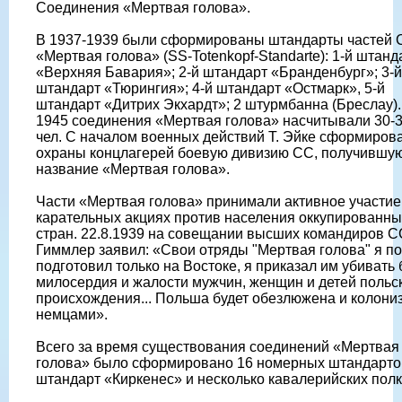
Соединения «Мертвая голова».
В 1937-1939 были сформированы штандарты частей 
«Мертвая голова» (SS-Totenkopf-Standarte): 1-й штанд
«Верхняя Бавария»; 2-й штандарт «Бранденбург»; 3-й
штандарт «Тюрингия»; 4-й штандарт «Остмарк», 5-й
штандарт «Дитрих Экхардт»; 2 штурмбанна (Бреслау). 
1945 соединения «Мертвая голова» насчитывали 30-3
чел. С началом военных действий Т. Эйке сформирова
охраны концлагерей боевую дивизию СС, получившу
название «Мертвая голова».
Части «Мертвая голова» принимали активное участие
карательных акциях против населения оккупированны
стран. 22.8.1939 на совещании высших командиров СС
Гиммлер заявил: «Свои отряды "Мертвая голова" я по
подготовил только на Востоке, я приказал им убивать 
милосердия и жалости мужчин, женщин и детей польс
происхождения... Польша будет обезлюжена и колони
немцами».
Всего за время существования соединений «Мертвая
голова» было сформировано 16 номерных штандарто
штандарт «Киркенес» и несколько кавалерийских полк