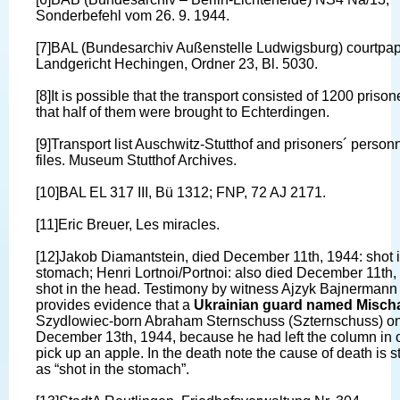
Sonderbefehl vom 26. 9. 1944.
[7]BAL (Bundesarchiv Außenstelle Ludwigsburg) courtpap
Landgericht Hechingen, Ordner 23, Bl. 5030.
[8]It is possible that the transport consisted of 1200 priso
that half of them were brought to Echterdingen.
[9]Transport list Auschwitz-Stutthof and prisoners´ person
files. Museum Stutthof Archives.
[10]BAL EL 317 III, Bü 1312; FNP, 72 AJ 2171.
[11]Eric Breuer, Les miracles.
[12]Jakob Diamantstein, died December 11th, 1944: shot i
stomach; Henri Lortnoi/Portnoi: also died December 11th,
shot in the head. Testimony by witness Ajzyk Bajnermann
provides evidence that a
Ukrainian guard named Misch
Szydlowiec-born Abraham Sternschuss (Szternschuss) o
December 13th, 1944, because he had left the column in o
pick up an apple. In the death note the cause of death is s
as “shot in the stomach”.