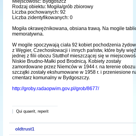
Miejscowość: Bydgoszcz
Rodzaj obiektu: Mogiła/grób zbiorowy
Liczba pochowanych: 92
Liczba zidentyfikowanych: 0
Mogiła okrawężnikowana, obsiana trawą. Na mogile tabli
memoratywna.
W mogile spoczywają ciała 92 kobiet pochodzenia żydo
z Węgier, Czechosłowacji i innych państw, które były wię
jednej z filii obozu Stutthof mieszczącej się w miejscowoś
Niskie Brudno-Małki pod Brodnicą. Kobiety zostały
zamordowane przez Niemców w 1944 r. na terenie obozu.
szczątki zostały ekshumowane w 1958 r. i przeniesione n
cmentarz komunalny w Bydgoszczy.
http://groby.radaopwim.gov.pl/grob/8677/
Qui quaerit, reperit
oldtrust1