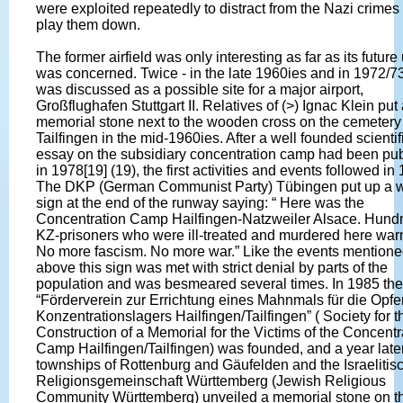
were exploited repeatedly to distract from the Nazi crimes 
play them down.
The former airfield was only interesting as far as its future
was concerned. Twice - in the late 1960ies and in 1972/73 
was discussed as a possible site for a major airport,
Großflughafen Stuttgart II. Relatives of (>) Ignac Klein put
memorial stone next to the wooden cross on the cemetery
Tailfingen in the mid-1960ies. After a well founded scientif
essay on the subsidiary concentration camp had been pu
in 1978[19] (19), the first activities and events followed in
The DKP (German Communist Party) Tübingen put up a
sign at the end of the runway saying: “ Here was the
Concentration Camp Hailfingen-Natzweiler Alsace. Hundr
KZ-prisoners who were ill-treated and murdered here war
No more fascism. No more war.” Like the events mention
above this sign was met with strict denial by parts of the
population and was besmeared several times. In 1985 the
“Förderverein zur Errichtung eines Mahnmals für die Opfe
Konzentrationslagers Hailfingen/Tailfingen” ( Society for t
Construction of a Memorial for the Victims of the Concentr
Camp Hailfingen/Tailfingen) was founded, and a year late
townships of Rottenburg and Gäufelden and the Israelitis
Religionsgemeinschaft Württemberg (Jewish Religious
Community Württemberg) unveiled a memorial stone on t