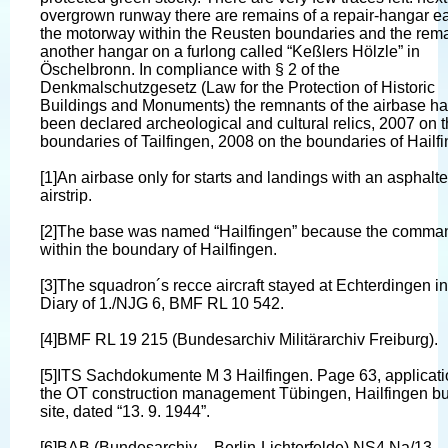
overgrown runway there are remains of a repair-hangar ea
the motorway within the Reusten boundaries and the rema
another hangar on a furlong called “Keßlers Hölzle” in
Öschelbronn. In compliance with § 2 of the
Denkmalschutzgesetz (Law for the Protection of Historic
Buildings and Monuments) the remnants of the airbase h
been declared archeological and cultural relics, 2007 on 
boundaries of Tailfingen, 2008 on the boundaries of Hailf
[1]An airbase only for starts and landings with an asphalt
airstrip.
[2]The base was named “Hailfingen” because the comma
within the boundary of Hailfingen.
[3]The squadron´s recce aircraft stayed at Echterdingen init
Diary of 1./NJG 6, BMF RL 10 542.
[4]BMF RL 19 215 (Bundesarchiv Militärarchiv Freiburg).
[5]ITS Sachdokumente M 3 Hailfingen. Page 63, applicati
the OT construction management Tübingen, Hailfingen bu
site, dated “13. 9. 1944”.
[6]BAB (Bundesarchiv – Berlin-Lichterfelde) NS4 Na/13,