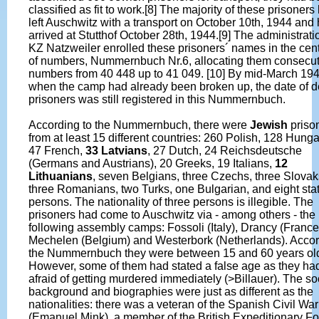
classified as fit to work.[8] The majority of these prisoners
left Auschwitz with a transport on October 10th, 1944 and
arrived at Stutthof October 28th, 1944.[9] The administrati
KZ Natzweiler enrolled these prisoners´ names in the centr
of numbers, Nummernbuch Nr.6, allocating them consecut
numbers from 40 448 up to 41 049. [10] By mid-March 194
when the camp had already been broken up, the date of d
prisoners was still registered in this Nummernbuch.
According to the Nummernbuch, there were
Jewish
priso
from at least 15 different countries: 260 Polish, 128 Hunga
47 French,
33 Latvians
, 27 Dutch, 24 Reichsdeutsche
(Germans and Austrians), 20 Greeks, 19 Italians,
12
Lithuanians
, seven Belgians, three Czechs, three Slova
three Romanians, two Turks, one Bulgarian, and eight sta
persons. The nationality of three persons is illegible. The
prisoners had come to Auschwitz via - among others - the
following assembly camps: Fossoli (Italy), Drancy (France
Mechelen (Belgium) and Westerbork (Netherlands). Accor
the Nummernbuch they were between 15 and 60 years ol
However, some of them had stated a false age as they ha
afraid of getting murdered immediately (>Billauer). The so
background and biographies were just as different as the
nationalities: there was a veteran of the Spanish Civil War
(Emanuel Mink), a member of the British Expeditionary F