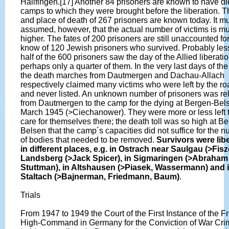
Hailfingen.[17] Another 84 prisoners are known to have di
camps to which they were brought before the liberation. T
and place of death of 267 prisoners are known today. It m
assumed, however, that the actual number of victims is m
higher. The fates of 200 prisoners are still unaccounted fo
know of 120 Jewish prisoners who survived. Probably les
half of the 600 prisoners saw the day of the Allied liberatio
perhaps only a quarter of them. In the very last days of th
the death marches from Dautmergen and Dachau-Allach
respectively claimed many victims who were left by the r
and never listed. An unknown number of prisoners was re
from Dautmergen to the camp for the dying at Bergen-Bel
March 1945 (>Ciechanower). They were more or less left 
care for themselves there; the death toll was so high at B
Belsen that the camp´s capacities did not suffice for the 
of bodies that needed to be removed.
Survivors were lib
in different places, e.g. in Ostrach near Saulgau (>Fisze
Landsberg (>Jack Spicer), in Sigmaringen (>Abraham
Stuttman), in Altshausen (>Piasek, Wassermann) and 
Staltach (>Bajnerman, Friedmann, Baum)
.
Trials
From 1947 to 1949 the Court of the First Instance of the F
High-Command in Germany for the Conviction of War Cri