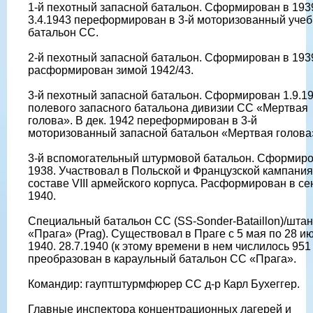
1-й пехотный запасной батальон. Сформирован в 193
3.4.1943 переформирован в 3-й моторизованный уче
батальон СС.
2-й пехотный запасной батальон. Сформирован в 193
расформирован зимой 1942/43.
3-й пехотный запасной батальон. Сформирован 1.9.19
полевого запасного батальона дивизии СС «Мертвая
голова». В дек. 1942 переформирован в 3-й
моторизованный запасной батальон «Мертвая голова
3-й вспомогательный штурмовой батальон. Сформиро
1938. Участвовал в Польской и Французской кампания
составе VIII армейского корпуса. Расформирован в сен
1940.
Специальный батальон СС (SS-Sonder-Bataillon)/шта
«Прага» (Prag). Существовал в Праге с 5 мая по 28 и
1940. 28.7.1940 (к этому времени в нем числилось 951 
преобразован в караульный батальон СС «Прага».
Командир: гауптштурмфюрер СС д-р Карл Бухеггер.
Главные инспектора концентрационных лагерей и