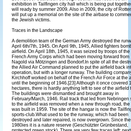
exhibition in Tailfingen city hall which is being put togeth
will ready by summer 2009. Also in 2009, the city of Rott
will put up a memorial on the site of the airbase to comm
the Jewish victims.
Traces in the Landscape
A demolition team of the German Army destroyed the run
April 6th/7th, 1945. On April 9th, 1945, Allied fighters bo
airfield. On April 18th, 1945, it was seized by troops of the
French Army Corps which had been moving forward from
Nagold via Mötzingen and Bondorf.In spite of all the destr
the Allied Air Command planned to put the airfield back in
operation, but with a longer runway. The building compan
Kirchhoff worked on behalf of the French Air Force at the a
until the beginning of 1946.[23] Although it once covered 
hectares, there is hardly anything left to see of the airfield
The buildings were dismantled and brought away in
February/March, 1946. Rail track that led from Nebringen 
to the airfield was removed when a new through road, the
was built in 1959. The site of the hangar is now the Tailfi
sports-club.What used to be the runway, which had been
destroyed and later repaired, is now overgrown. Since the
1980ies it is a nature reserve (Geschützter Grünbestand,
protected green stock). There are very few traces left: next