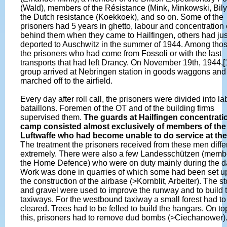
(Wald), members of the Résistance (Mink, Minkowski, Bily)
the Dutch resistance (Koekkoek), and so on. Some of the
prisoners had 5 years in ghetto, labour and concentratio
behind them when they came to Hailfingen, others had ju
deported to Auschwitz in the summer of 1944. Among tho
the prisoners who had come from Fossoli or with the last
transports that had left Drancy. On November 19th, 1944,[
group arrived at Nebringen station in goods waggons an
marched off to the airfield.
Every day after roll call, the prisoners were divided into l
bataillons. Foremen of the OT and of the building firms
supervised them.
The guards at Hailfingen concentrati
camp consisted almost exclusively of members of the
Luftwaffe who had become unable to do service at the
The treatment the prisoners received from these men diffe
extremely. There were also a few Landesschützen (memb
the Home Defence) who were on duty mainly during the d
Work was done in quarries of which some had been set up
the construction of the airbase (>Kornblit, Arbeiter). The s
and gravel were used to improve the runway and to build 
taxiways. For the westbound taxiway a small forest had to
cleared. Trees had to be felled to build the hangars. On to
this, prisoners had to remove dud bombs (>Ciechanower)