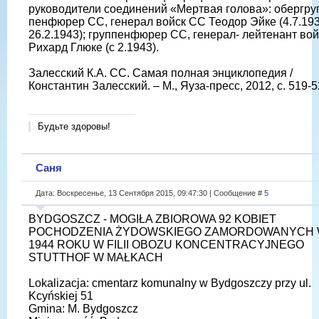
руководители соединений «Мертвая голова»: обергру
пенфюрер СС, генерал войск СС Теодор Эйке (4.7.193
26.2.1943); группенфюрер СС, генерал- лейтенант во
Рихард Глюке (с 2.1943).
Залесский К.А. СС. Самая полная энциклопедия /
Константин Залесский. – М., Яуза-пресс, 2012, с. 519-5
Будьте здоровы!
Саня
Дата: Воскресенье, 13 Сентября 2015, 09:47:30 | Сообщение #
5
BYDGOSZCZ - MOGIŁA ZBIOROWA 92 KOBIET
POCHODZENIA ŻYDOWSKIEGO ZAMORDOWANYCH
1944 ROKU W FILII OBOZU KONCENTRACYJNEGO
STUTTHOF W MAŁKACH
Lokalizacja: cmentarz komunalny w Bydgoszczy przy ul.
Kcyńskiej 51
Gmina: M. Bydgoszcz