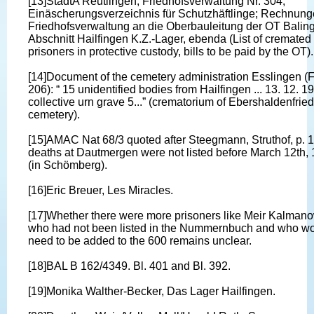
[13]StadtA Reutlingen, Friedhofsverwaltung Nr. 304,
Einäscherungsverzeichnis für Schutzhäftlinge; Rechnung
Friedhofsverwaltung an die Oberbauleitung der OT Balin
Abschnitt Hailfingen K.Z.-Lager, ebenda (List of cremated
prisoners in protective custody, bills to be paid by the OT).
[14]Document of the cemetery administration Esslingen 
206): “ 15 unidentified bodies from Hailfingen ... 13. 12. 19
collective urn grave 5...” (crematorium of Ebershaldenfrie
cemetery).
[15]AMAC Nat 68/3 quoted after Steegmann, Struthof, p. 1
deaths at Dautmergen were not listed before March 12th,
(in Schömberg).
[16]Eric Breuer, Les Miracles.
[17]Whether there were more prisoners like Meir Kalman
who had not been listed in the Nummernbuch and who w
need to be added to the 600 remains unclear.
[18]BAL B 162/4349. Bl. 401 and Bl. 392.
[19]Monika Walther-Becker, Das Lager Hailfingen.