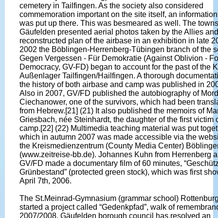
cemetery in Tailfingen. As the society also considered
commemoration important on the site itself, an informatio
was put up there. This was besmeared as well. The towns
Gäufelden presented aerial photos taken by the Allies and
reconstructed plan of the airbase in an exhibition in late 2
2002 the Böblingen-Herrenberg-Tübingen branch of the s
Gegen Vergessen - Für Demokratie (Against Oblivion - Fo
Democracy, GV-FD) began to account for the past of the 
Außenlager Tailfingen/Hailfingen. A thorough documentati
the history of both airbase and camp was published in 200
Also in 2007, GV/FD published the autobiography of Mor
Ciechanower, one of the survivors, which had been transl
from Hebrew.[21] (21) It also published the memoirs of Ma
Griesbach, née Steinhardt, the daughter of the first victim 
camp.[22] (22) Multimedia teaching material was put toget
which in autumn 2007 was made accessible via the websi
the Kreismedienzentrum (County Media Center) Böblinge
(www.zeitreise-bb.de). Johannes Kuhn from Herrenberg 
GV/FD made a documentary film of 60 minutes, “Geschütz
Grünbestand” (protected green stock), which was first sh
April 7th, 2006.
The St.Meinrad-Gymnasium (grammar school) Rottenbur
started a project called “Gedenkpfad”, walk of remembranc
2007/2008. Gäufelden borough council has resolved an