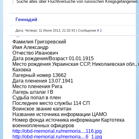
Suche alles über Fluchtversuche von russischen Kriegsgefangenen.
Геннадий
Дата: Четверг, 11 Июля 2013, 21:32:43 | Сообщение #
2
Фамилия Григоревский
Имя Александр
Отчество Иванович
Дата рождения/Возраст 01.01.1915
Место рождения Украинская ССР, Николаевская обл., г
Каховка
Лагерный номер 13662
Дата пленения 13.07.1941
Место пленения Рига
Лагерь шталаг I B
Судьба попал в плен
Последнее место службы 114 СП
Воинское звание капитан
Название источника информации ЦАМО
Номер фонда источника информации Картотека
военнопленных офицеров
http://obd-memorial.ru/memoria....116.jpg
http://obd-memorial.ru/memoria....6_1.jpg