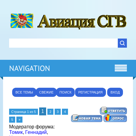
NAVIGATION
ВСЕ ТЕМЫ
СВЕЖИЕ
ПОИСК
РЕГИСТРАЦИЯ
ВХОД
1
Страница
1
из
5
2
3
4
5
»
Модератор форума:
Томик
,
Геннадий
,