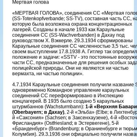
Мертвая голова
«МЕРТВАЯ ГОЛОВА», соединения СС «Мертвая голо
(SS-Totenkopfverbande; SS-TV), составная часть СС, н
которую была возложена охрана концентрационных
лагерей. Созданы в начале 1933 как Караульные
соединения СС (SS-Wachverbanden) в Дахау под
руководством X. Вэккерле. 29.3.1934 сформированы
Караульные соединения СС численностью 3,5 тыс. чел
своем выступлении 17.8.1938 А. Гитлер так определил
положение и задачи: «SSTV - это постоянные вооруж
части СС, предназначенные для решения особых зад
полицейской природы. Они не являются ни частью
вермахта, ни частью полиции».
4.7.1934 Караульные соединения получили название 
одновременно Командное управление караульных
соединений СС переформировано в Инспекцию
концлагерей. В 1935 было создано 5 караульных
штурмбаннов (Wachsturmbann):
1-й «Верхняя Бавар
(Oberbayern; в Дахау)
, 2-й «Эльба» (Elbe; в Лихтенбур
й «Саксония» (Sachsen; в Заксенхаузене), 4-й «Восто
Фрисландия» (Ostfriesland; в Эстервегене), 5-й
«Бранденбург» (Brandenburg; в Ораниенбурге и тюрь
Колумбия). 29.3.1936 они официально получили назв