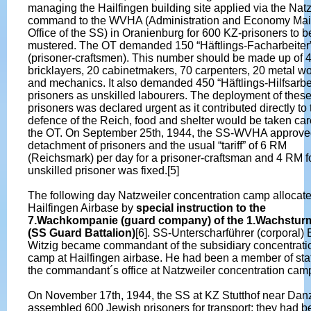
managing the Hailfingen building site applied via the Nat
command to the WVHA (Administration and Economy Ma
Office of the SS) in Oranienburg for 600 KZ-prisoners to b
mustered. The OT demanded 150 “Häftlings-Facharbeiter
(prisoner-craftsmen). This number should be made up of 
bricklayers, 20 cabinetmakers, 70 carpenters, 20 metal w
and mechanics. It also demanded 450 “Häftlings-Hilfsarbei
prisoners as unskilled labourers. The deployment of thes
prisoners was declared urgent as it contributed directly to 
defence of the Reich, food and shelter would be taken car
the OT. On September 25th, 1944, the SS-WVHA approve
detachment of prisoners and the usual “tariff” of 6 RM
(Reichsmark) per day for a prisoner-craftsman and 4 RM f
unskilled prisoner was fixed.[5]
The following day Natzweiler concentration camp allocat
Hailfingen Airbase by
special instruction to the
7.Wachkompanie (guard company) of the 1.Wachstu
(SS Guard Battalion)
[6]. SS-Unterscharführer (corporal)
Witzig became commandant of the subsidiary concentrati
camp at Hailfingen airbase. He had been a member of staf
the commandant´s office at Natzweiler concentration camp
On November 17th, 1944, the SS at KZ Stutthof near Dan
assembled 600 Jewish prisoners for transport; they had 