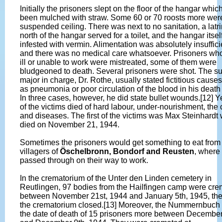
Initially the prisoners slept on the floor of the hangar whic
been mulched with straw. Some 60 or 70 roosts more wer
suspended ceiling. There was next to no sanitation, a latri
north of the hangar served for a toilet, and the hangar itse
infested with vermin. Alimentation was absolutely insuffici
and there was no medical care whatsoever. Prisoners wh
ill or unable to work were mistreated, some of them were
bludgeoned to death. Several prisoners were shot. The s
major in charge, Dr. Rothe, usually stated fictitious cause
as pneumonia or poor circulation of the blood in his death
In three cases, however, he did state bullet wounds.[12] Y
of the victims died of hard labour, under-nourishment, the 
and diseases. The first of the victims was Max Steinhardt
died on November 21, 1944.
Sometimes the prisoners would get something to eat from
villagers of
Öschelbronn, Bondorf and Reusten
, where
passed through on their way to work.
In the crematorium of the Unter den Linden cemetery in
Reutlingen, 97 bodies from the Hailfingen camp were cr
between November 21st, 1944 and January 5th, 1945, th
the crematorium closed.[13] Moreover, the Nummernbuch l
the date of death of 15 prisoners more between December