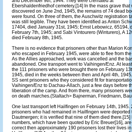
and December 9th, 1944. They were cremated at
Ebershaldenfriedhof cemetery.[14] In the mass grave that
discovered on June 2nd, 1945, the remains of 74 dead bo
were found. On three of them, the Auschwitz registration t
was still legible. They have been identified as Anton Schw
17404, died January 31st, 1945; Ernst Lebowicz, 65194, 
February 7th, 1945; and Sabi Vintourero (Winturero), A 1
died February 8th, 1945.
There is no evidence that prisoners other than Marion Korn
who escaped in February 1945, were able to flee from th
As the Allies approached, work was cancelled and the b
abandoned. One transport went to Vaihingen/Enz. At least
the 111 prisoners who were brought there on February 13t
1945, died in the weeks between then and April 4th, 1945
SS sent prisoners who they considered fit for transportati
Vaihingen/Enz to Dachau-Allach, just a few days before t
liberation of the camp. And from there, many prisoners we
on death marches.(Staltach> Bajnerman, Friedmann, Ba
One last transport left Hailfingen on February 14th, 1945.
prisoners who had remained in Hailfingen were deported 
Dautmergen; it is verified that nine of them died there.[15] 
numbers, which have been quoted by Eric Breuer[16], are
correct then approximately 190 prisoners lost their lives in