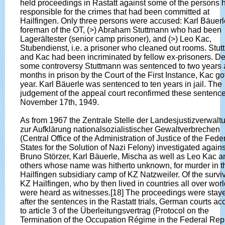
held proceedings in Rastatt against some of the persons 
responsible for the crimes that had been committed at
Hailfingen. Only three persons were accused: Karl Bäuerl
foreman of the OT, (>) Abraham Stuttmann who had been
Lagerältester (senior camp prisoner), and (>) Leo Kac,
Stubendienst, i.e. a prisoner who cleaned out rooms. Stu
and Kac had been incriminated by fellow ex-prisoners. De
some controversy Stuttmann was sentenced to two years 
months in prison by the Court of the First Instance, Kac go
year. Karl Bäuerle was sentenced to ten years in jail. The
judgement of the appeal court reconfirmed these sentenc
November 17th, 1949.
As from 1967 the Zentrale Stelle der Landesjustizverwal
zur Aufklärung nationalsozialistischer Gewaltverbrechen
(Central Office of the Administration of Justice of the Fede
States for the Solution of Nazi Felony) investigated agains
Bruno Störzer, Karl Bäuerle, Mischa as well as Leo Kac a
others whose name was hitherto unknown, for murder in t
Hailfingen subsidiary camp of KZ Natzweiler. Of the surviv
KZ Hailfingen, who by then lived in countries all over worl
were heard as witnesses.[18] The proceedings were stay
after the sentences in the Rastatt trials, German courts ac
to article 3 of the Überleitungsvertrag (Protocol on the
Termination of the Occupation Régime in the Federal Rep