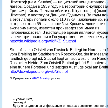
Штуттгоф (нем. Stutthof) — нацистский концентрацион
лагерь. Создан в 1939 году на территории оккупирова
Третьим рейхом Польши вблизи с. Штуттгоф[en] (ныне 
Штутово), к востоку от Данцига (Гданьска). За годы во
в этот лагерь попали около 110 тысяч заключённых, из
которых около 65 тысяч погибли. Кроме медицинских
экспериментов, известен производством мыла из
человеческих тел. В настоящее время является музее
зарегистрированным в Государственном реестре музе
http://de.wikipedia.org/wiki/KZ_Stutthof
Stuthof ist ein Ortsteil von Rostock. Er liegt im Nordosten 
vom Breitling im Stadtbereich Rostock-Ost, der insgesamt
ländlich geprägt ist. Stuthof liegt am südwestlichen Rand 
Rostocker Heide. Zum Ortsteil Stuthof gehört Schnaterma
eine frühere Försterei und jetziges Ausflugslokal am Breitl
http://de.wikipedia.org/wiki/Stuthof
Прикрепления:
6988234.webp
(29.1 Kb)
С уважением,
Геннадий
Буду благодарен за информацию о побегах советских военнопл