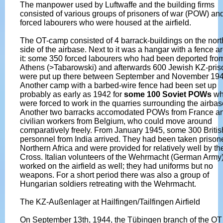
The manpower used by Luftwaffe and the building firms
consisted of various groups of prisoners of war (POW) an
forced labourers who were housed at the airfield.
The OT-camp consisted of 4 barrack-buildings on the nort
side of the airbase. Next to it was a hangar with a fence 
it: some 350 forced labourers who had been deported fro
Athens (>Tabarowski) and afterwards 600 Jewish KZ-pris
were put up there between September and November 194
Another camp with a barbed-wire fence had been set up
probably as early as 1942 for
some 100 Soviet POWs
wh
were forced to work in the quarries surrounding the airbas
Another two barracks accomodated POWs from France a
civilian workers from Belgium, who could move around
comparatively freely. From January 1945, some 300 Briti
personnel from India arrived. They had been taken prisone
Northern Africa and were provided for relatively well by t
Cross. Italian volunteers of the Wehrmacht (German Army
worked on the airfield as well; they had uniforms but no
weapons. For a short period there was also a group of
Hungarian soldiers retreating with the Wehrmacht.
The KZ-Außenlager at Hailfingen/Tailfingen Airfield
On September 13th, 1944, the Tübingen branch of the OT