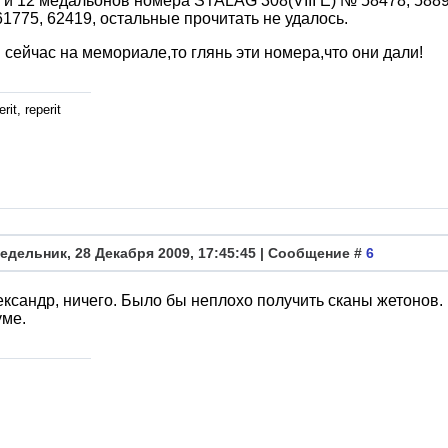
 и 12 медальонов номера STALAG 308(VIII E) № 58478, 58891
61775, 62419, остальные прочитать не удалось.
 сейчас на мемориале,то глянь эти номера,что они дали!
rit, reperit
едельник, 28 Декабря 2009, 17:45:45 | Сообщение #
6
ксандр, ничего. Было бы неплохо получить сканы жетонов. 
уме.