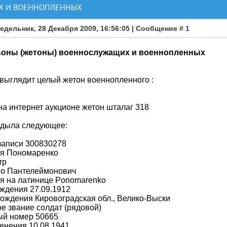
Х И ВОЕННОПЛЕННЫХ
едельник, 28 Декабря 2009, 16:56:05 | Сообщение #
1
оны (жетоны) военнослужащих и военнопленных
 выглядит целый жетон военнопленного :
а интернет аукционе жетон шталаг 318
дыла следующее:
записи 300830278
я Пономаренко
тр
во Пантелеймонович
я на латинице Ponomarenko
ждения 27.09.1912
ождения Кировоградская обл., Велико-Выски
е звание солдат (рядовой)
ый номер 50665
енения 10.08.1941