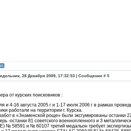
едельник, 28 Декабря 2009, 17:32:53 | Сообщение #
5
ера от курских поисковиков :
ля и 4-16 августа 2005 г и 1-17 июля 2006 г в рамках пров
ики работали на территории г. Курска.
работ в «Знаменской роще» были эксгумированы останки 221
ерь -останки 81 советского военнопленного и 3 металлич
I E) № 58591 и № 60107 третий медальон требует экспертизы,