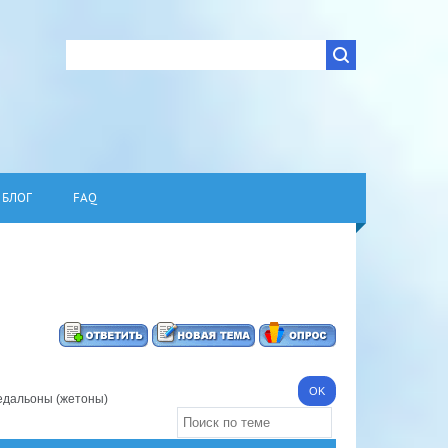
БЛОГ
FAQ
дальоны (жетоны)