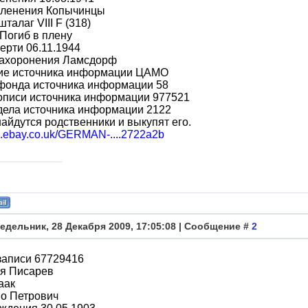
пленения Копычинцы
талаг VIII F (318)
Погиб в плену
ерти 06.11.1944
захоронения Ламсдорф
ие источника информации ЦАМО
фонда источника информации 58
описи источника информации 977521
дела источника информации 2122
айдутся родственники и выкупят его.
cgi.ebay.co.uk/GERMAN-....2722a2b
едельник, 28 Декабря 2009, 17:05:08 | Сообщение #
2
записи 67729416
я Писарев
аак
во Петрович