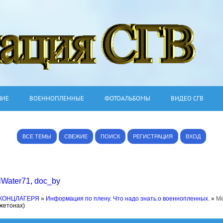
ШИЕ
ВОЕННОПЛЕННЫЕ
ФОТОАЛЬБОМЫ
ВИДЕО СГВ
ВСЕ ТЕМЫ
СВЕЖИЕ
ПОИСК
РЕГИСТРАЦИЯ
ВХОД
iWater71
,
doc_by
 КОНЦЛАГЕРЯ
»
Информация по плену. Что надо знать.о военнопленных.
»
Ме
 жетонах)