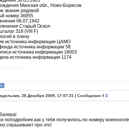
ждения 30.05.1903
ождения Минская обл., Ново-Борисов
ое звание рядовой
ый номер 36955
енения 06.07.1942
пленения Старый Оскол
талаг 318 (VIII F)
погиб в плену
ие источника информации ЦАМО
фонда источника информации 58
описи источника информации 18003
дела источника информации 1174
едельник, 28 Декабря 2009, 17:07:31 | Сообщение #
3
Валера!
и поподробнее,как у тебя получилось по номеру воеенопл
но спрашивают про это!