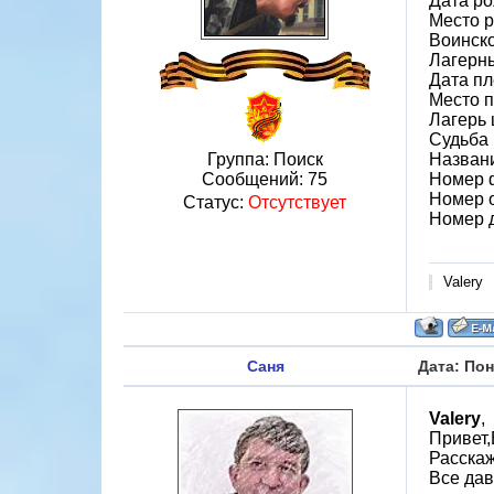
Дата ро
Место р
Воинск
Лагерн
Дата пл
Место 
Лагерь ш
Судьба 
Группа: Поиск
Назван
Сообщений:
75
Номер 
Номер 
Статус:
Отсутствует
Номер 
Valery
Саня
Дата: Пон
Valery
,
Привет,
Расскаж
Все дав