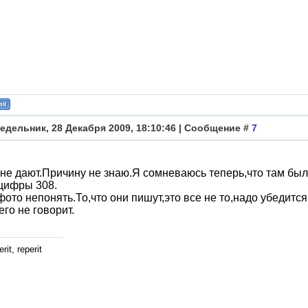
едельник, 28 Декабря 2009, 18:10:46 | Сообщение #
7
не дают.Причину не знаю.Я сомневаюсь теперь,что там был 
цифры 308.
фото непонять.То,что они пишут,это все не то,надо убедится
его не говорит.
rit, reperit