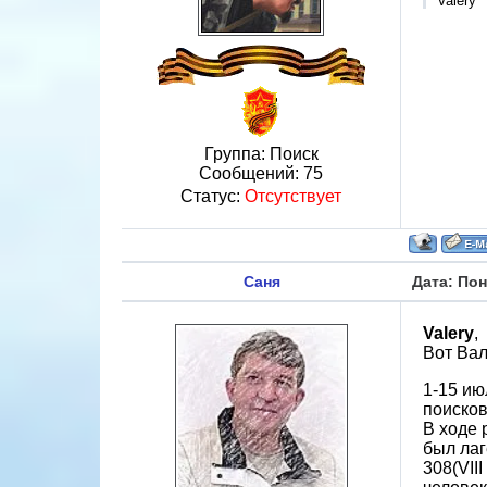
Valery
Группа: Поиск
Сообщений:
75
Статус:
Отсутствует
Саня
Дата: Пон
Valery
,
Вот Вал
1-15 ию
поисков
В ходе 
был лаг
308(VII