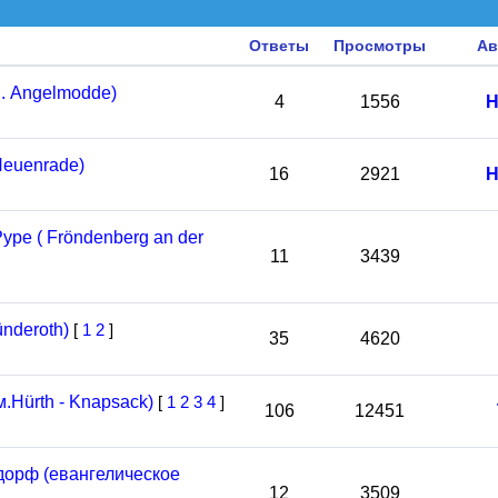
Ответы
Просмотры
Ав
. Angelmodde)
4
1556
Н
euenrade)
16
2921
Н
ре ( Fröndenberg an der
11
3439
nderoth)
[
1
2
]
35
4620
.Hürth - Knapsack)
[
1
2
3
4
]
106
12451
орф (евангелическое
12
3509