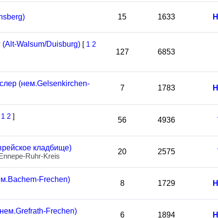
nsberg)
15
1633
Н
(Alt-Walsum/Duisburg)
[
1
2
127
6853
лер (нем.Gelsenkirchen-
7
1783
Н
[
1
2
]
56
4936
врейское кладбище)
20
2575
.Ennepe-Ruhr-Kreis
м.Bachem-Frechen)
8
1729
Н
ем.Grefrath-Frechen)
6
1894
Н