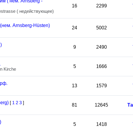
м ( нем. Arnsberg -
16
2299
estrasse ( недействующее)
нем. Arnsberg-Hüsten)
24
5002
)
9
2490
.
5
1666
n Kirche
рф.
13
1579
erg)
[
1
2
3
]
81
12645
Та
)
5
1418