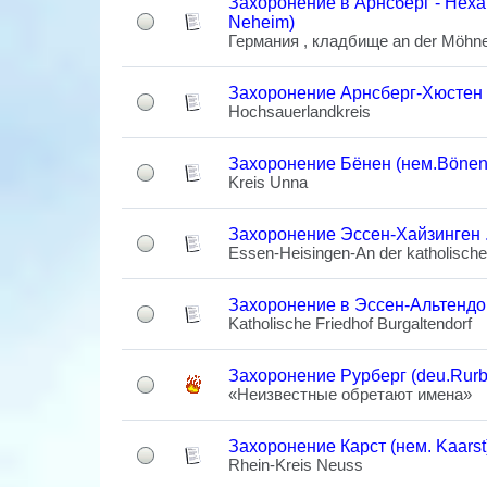
Захоронение в Арнсберг - Нехай
Neheim)
Германия , кладбище an der Möhn
Захоронение Арнсберг-Хюстен (
Hochsauerlandkreis
Захоронение Бёнен (нем.Bönen
Kreis Unna
Захоронение Эссен-Хайзинген 
Essen-Heisingen-An der katholische
Захоронение в Эссен-Альтендо
Katholische Friedhof Burgaltendorf
Захоронение Рурберг (deu.Rurb
«Неизвестные обретают имена»
Захоронение Карст (нем. Kaarst
Rhein-Kreis Neuss