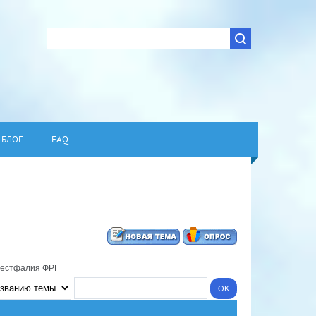
БЛОГ
FAQ
Вестфалия ФРГ