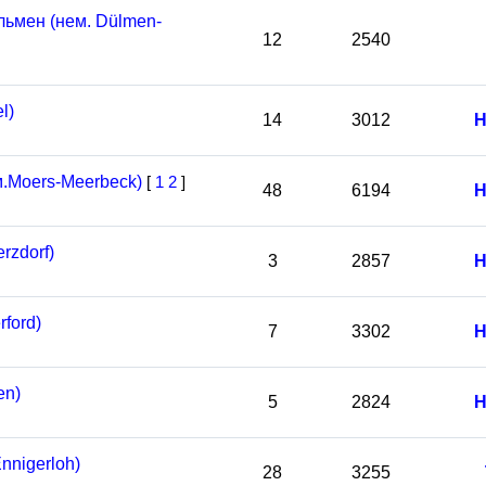
ьмен (нем. Dülmen-
12
2540
l)
14
3012
Н
.Moers-Meerbeck)
[
1
2
]
48
6194
Н
rzdorf)
3
2857
Н
ford)
7
3302
Н
en)
5
2824
Н
nnigerloh)
28
3255