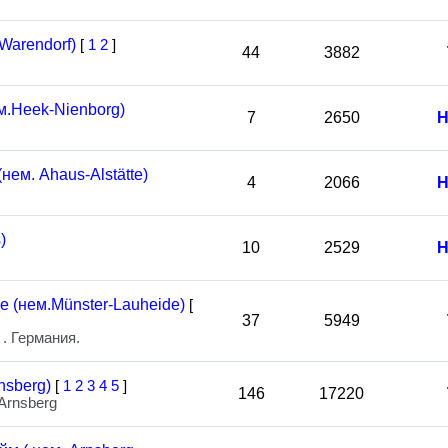
Warendorf)
[
1
2
]
44
3882
м.Heek-Nienborg)
7
2650
Н
ем. Ahaus-Alstätte)
4
2066
Н
)
10
2529
Н
 (нем.Münster-Lauheide)
[
37
5949
. Германия.
nsberg)
[
1
2
3
4
5
]
146
17220
 Arnsberg