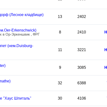
орф (Лесное кладбище)
13
2402
м.Oer-Erkenschwick)
8
2410
Н
х в Ор-Эркеншвик , ФРГ
пет (нем.Duisburg-
11
3221
Н
er)
9
3085
Н
mathe)
32
6388
е "Хаус Шпиталь"
30
4106