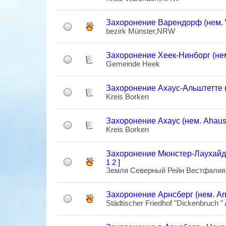
Захоронение Варендорф (нем. 
bezirk Münster,NRW
Захоронение Хеек-Нинборг (не
Gemeinde Heek
Захоронение Ахаус-Альштетте (н
Kreis Borken
Захоронение Ахаус (нем. Ahaus
Kreis Borken
Захоронение Мюнстер-Лаухайде
1
2
]
Земля Северный Рейн Вестфалия 
Захоронение Арнсберг (нем. Ar
Städtischer Friedhof "Dickenbruch "