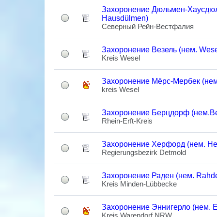
Захоронение Дюльмен-Хаусдюл
Hausdülmen)
Северный Рейн-Вестфалия
Захоронение Везель (нем. Wese
Kreis Wesel
Захоронение Мёрс-Мербек (нем
kreis Wesel
Захоронение Берцдорф (нем.Be
Rhein-Erft-Kreis
Захоронение Херфорд (нем. Her
Regierungsbezirk Detmold
Захоронение Раден (нем. Rahd
Kreis Minden-Lübbecke
Захоронение Эннигерло (нем. E
Kreis Warendorf,NRW