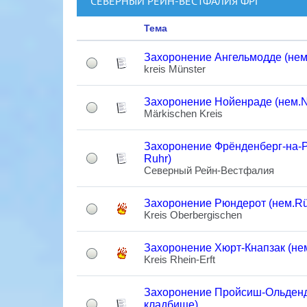
СЕВЕРНЫЙ РЕЙН-ВЕСТФАЛИЯ ФРГ
Тема
Захоронение Ангельмодде (нем
kreis Münster
Захоронение Нойенраде (нем.N
Märkischen Kreis
Захоронение Фрёнденберг-на-Ру
Ruhr)
Северный Рейн-Вестфалия
Захоронение Рюндерот (нем.Rü
Kreis Oberbergischen
Захоронение Хюрт-Кнапзак (нем
Kreis Rhein-Erft
Захоронение Пройсиш-Ольденд
кладбище)