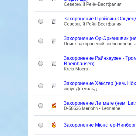
Северный Рейн-Вестфалия
Захоронение Пройсиш-Ольденд
Северный Рейн-Вестфалия
Захоронение Ор-Эркеншвик (не
Поиск захоронений военнопленны
Захоронение Райнхаузен - Тром
Rheinhausen)
Kreis Moers
Захоронение Хёкстер (нем. Höxt
округ Детмольд
Захоронение Летмате (нем. Let
D-58636 Iserlohn - Letmathe
Захоронение Мюнстер-Нинберг