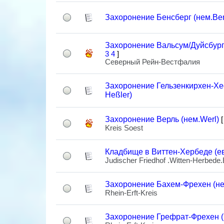
Захоронение Бенсберг (нем.Be
Захоронение Вальсум/Дуйсбург 
3
4
]
Северный Рейн-Вестфалия
Захоронение Гельзенкирхен-Хес
Heßler)
Захоронение Верль (нем.Werl)
Kreis Soest
Кладбище в Виттен-Хербеде (е
Judischer Friedhof .Witten-Herbede
Захоронение Бахем-Фрехен (не
Rhein-Erft-Kreis
Захоронение Грефрат-Фрехен (н