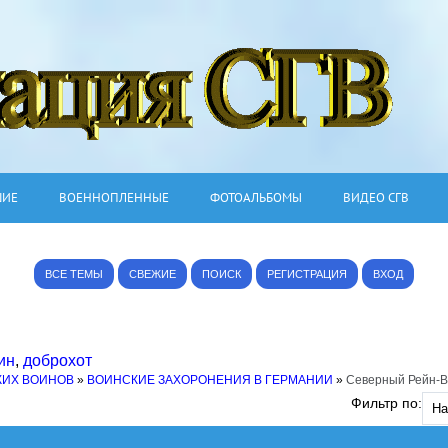
ШИЕ
ВОЕННОПЛЕННЫЕ
ФОТОАЛЬБОМЫ
ВИДЕО СГВ
ВСЕ ТЕМЫ
СВЕЖИЕ
ПОИСК
РЕГИСТРАЦИЯ
ВХОД
ин
,
доброхот
КИХ ВОИНОВ
»
ВОИНСКИЕ ЗАХОРОНЕНИЯ В ГЕРМАНИИ
»
Северный Рейн-
Фильтр по: