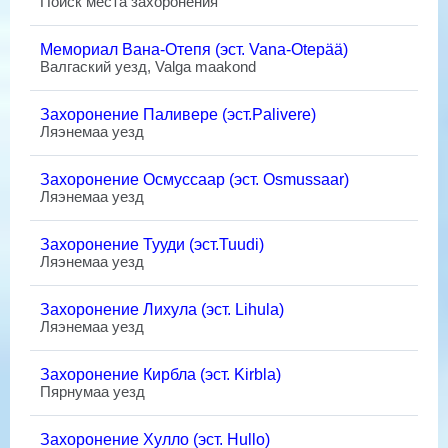
Поиск места захоронения
Мемориал Вана-Отепя (эст. Vana-Otepää)
Валгаский уезд, Valga maakond
Захоронение Паливере (эст.Palivere)
Ляэнемаа уезд
Захоронение Осмуссаар (эст. Osmussaar)
Ляэнемаа уезд
Захоронение Тууди (эст.Tuudi)
Ляэнемаа уезд
Захоронение Лихула (эст. Lihula)
Ляэнемаа уезд
Захоронение Кирбла (эст. Kirbla)
Пярнумаа уезд
Захоронение Хулло (эст. Hullo)