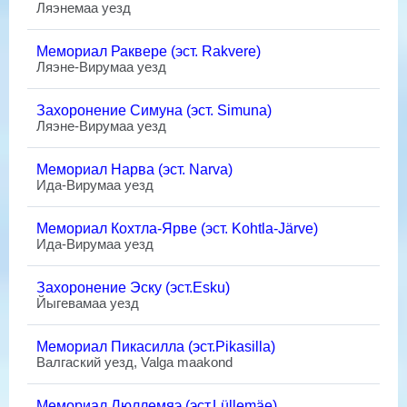
Ляэнемаа уезд
Мемориал Раквере (эст. Rakvere)
Ляэне-Вирумаа уезд
Захоронение Симуна (эст. Simuna)
Ляэне-Вирумаа уезд
Мемориал Нарва (эст. Narva)
Ида-Вирумаа уезд
Мемориал Кохтла-Ярве (эст. Kohtla-Järve)
Ида-Вирумаа уезд
Захоронение Эску (эст.Esku)
Йыгевамаа уезд
Мемориал Пикасилла (эст.Pikasilla)
Валгаский уезд, Valga maakond
Мемориал Люллемяэ (эст.Lüllemäe)