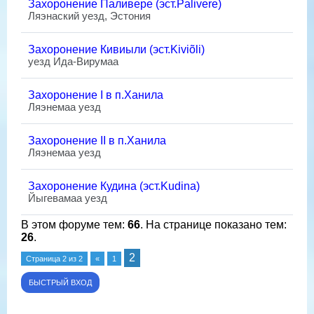
Захоронение Паливере (эст.Palivere)
Ляэнаский уезд, Эстония
Захоронение Кивиыли (эст.Kiviõli)
уезд Ида-Вирумаа
Захоронение I в п.Ханила
Ляэнемаа уезд
Захоронение II в п.Ханила
Ляэнемаа уезд
Захоронение Кудина (эст.Kudina)
Йыгевамаа уезд
В этом форуме тем:
66
. На странице показано тем:
26
.
2
Страница
2
из
2
«
1