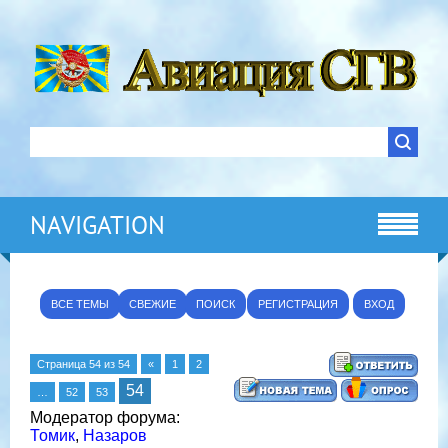
NAVIGATION
ВСЕ ТЕМЫ
СВЕЖИЕ
ПОИСК
РЕГИСТРАЦИЯ
ВХОД
Страница
54
из
54
«
1
2
54
…
52
53
Модератор форума:
Томик
,
Назаров