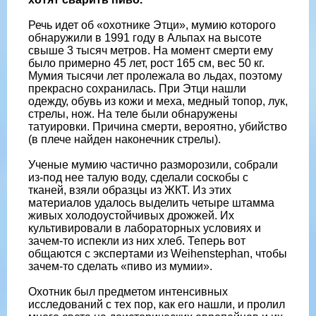
Речь идет об «охотнике Этци», мумию которого
обнаружили в 1991 году в Альпах на высоте
свыше 3 тысяч метров. На момент смерти ему
было примерно 45 лет, рост 165 см, вес 50 кг.
Мумия тысячи лет пролежала во льдах, поэтому
прекрасно сохранилась. При Этци нашли
одежду, обувь из кожи и меха, медный топор, лук,
стрелы, нож. На теле были обнаружены
татуировки. Причина смерти, вероятно, убийство
(в плече найден наконечник стрелы).
Ученые мумию частично разморозили, собрали
из-под нее талую воду, сделали соскобы с
тканей, взяли образцы из ЖКТ. Из этих
материалов удалось выделить четыре штамма
живых холодоустойчивых дрожжей. Их
культивировали в лабораторных условиях и
зачем-то испекли из них хлеб. Теперь вот
общаются с экспертами из Weihenstephan, чтобы
зачем-то сделать «пиво из мумии».
Охотник был предметом интенсивных
исследований с тех пор, как его нашли, и пролил