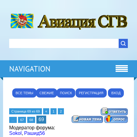
NAVIGATION
ВСЕ ТЕМЫ
СВЕЖИЕ
ПОИСК
РЕГИСТРАЦИЯ
ВХОД
Страница
69
из
69
«
1
2
69
…
67
68
Модератор форума:
Sokol
,
Рашид56