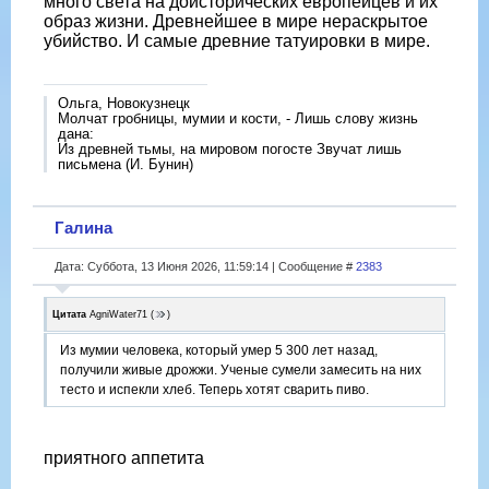
много света на доисторических европейцев и их
образ жизни. Древнейшее в мире нераскрытое
убийство. И самые древние татуировки в мире.
Ольга, Новокузнецк
Молчат гробницы, мумии и кости, - Лишь слову жизнь
дана:
Из древней тьмы, на мировом погосте Звучат лишь
письмена (И. Бунин)
Галина
Дата: Суббота, 13 Июня 2026, 11:59:14 | Сообщение #
2383
Цитата
AgniWater71
(
)
Из мумии человека, который умер 5 300 лет назад,
получили живые дрожжи. Ученые сумели замесить на них
тесто и испекли хлеб. Теперь хотят сварить пиво.
приятного аппетита