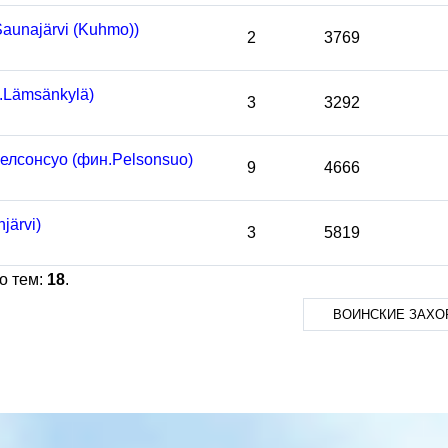
unajärvi (Kuhmo))
2
3769
.Lämsänkylä)
3
3292
лсонсуо (фин.Pelsonsuo)
9
4666
järvi)
3
5819
о тем:
18
.