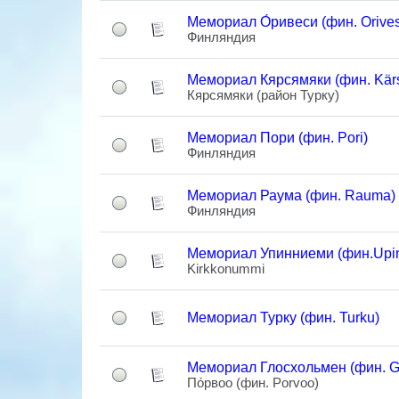
Мемориал О́ривеси (фин. Orives
Финляндия
Мемориал Кярсямяки (фин. Kär
Кярсямяки (район Турку)
Мемориал Пори (фин. Pori)
Финляндия
Мемориал Раума (фин. Rauma)
Финляндия
Мемориал Упинниеми (фин.Upin
Kirkkonummi
Мемориал Турку (фин. Turku)
Мемориал Глосхольмен (фин. G
По́рвоо (фин. Porvoo)