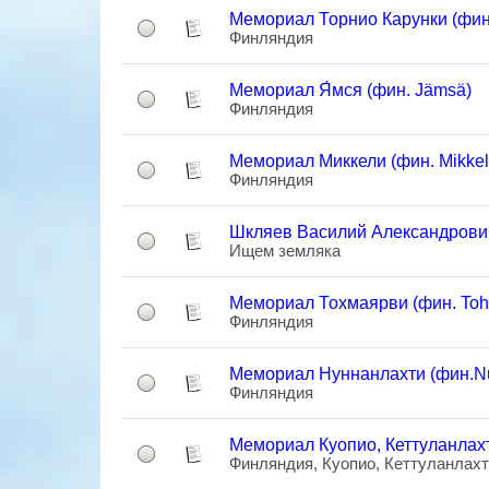
Мемориал Торнио Карунки (фин. 
Финляндия
Мемориал Я́мся (фин. Jämsä)
Финляндия
Мемориал Миккели (фин. Mikkel
Финляндия
Шкляев Василий Александрови
Ищем земляка
Мемориал Тохмаярви (фин. Tohm
Финляндия
Мемориал Нуннанлахти (фин.Nu
Финляндия
Мемориал Куопио, Кеттуланлахти
Финляндия, Куопио, Кеттуланлах