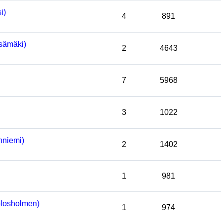
i)
4
891
sämäki)
2
4643
7
5968
3
1022
niemi)
2
1402
1
981
losholmen)
1
974