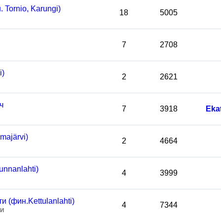
Tornio, Karungi)
18
5005
7
2708
i)
2
2621
ч
7
3918
Eka
ajärvi)
2
4664
nnanlahti)
4
3999
 (фин.Kettulanlahti)
4
7344
ти