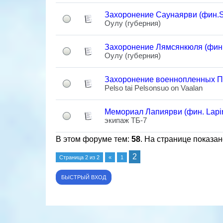
Захоронение Саунаярви (фин.Sa
Оулу (губерния)
Захоронение Лямсянкюля (фин
Оулу (губерния)
Захоронение военнопленных Пе
Pelso tai Pelsonsuo on Vaalan
Мемориал Лапиярви (фин. Lapin
экипаж ТБ-7
В этом форуме тем:
58
. На странице показан
2
Страница
2
из
2
«
1