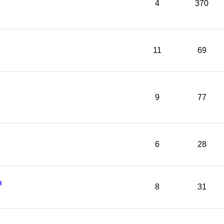
4
370
11
69
9
77
6
28
я
8
31