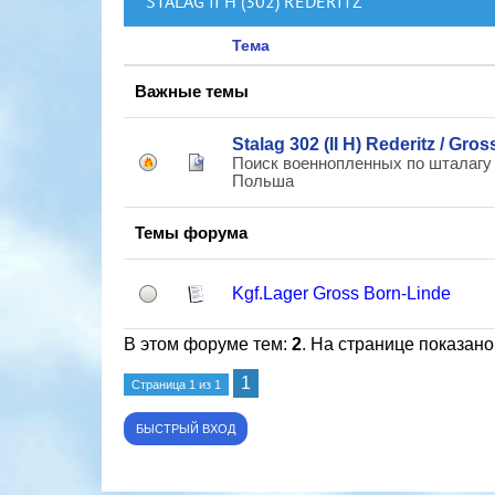
STALAG II H (302) REDERITZ
Тема
Важные темы
Stalag 302 (II H) Rederitz / Gro
Поиск военнопленных по шталагу 
Польша
Темы форума
Kgf.Lager Gross Born-Linde
В этом форуме тем:
2
. На странице показано
1
Страница
1
из
1