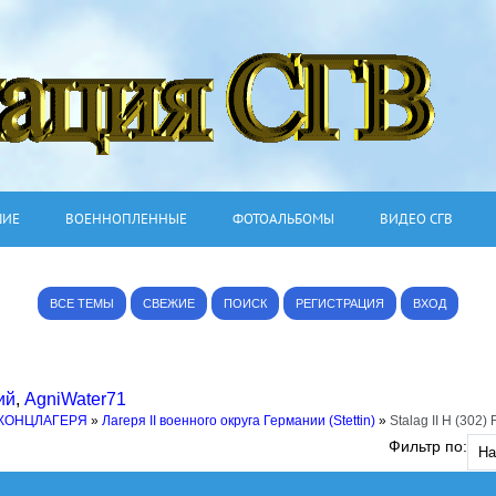
ШИЕ
ВОЕННОПЛЕННЫЕ
ФОТОАЛЬБОМЫ
ВИДЕО СГВ
ВСЕ ТЕМЫ
СВЕЖИЕ
ПОИСК
РЕГИСТРАЦИЯ
ВХОД
ий
,
AgniWater71
 КОНЦЛАГЕРЯ
»
Лагеря II военного округа Германии (Stettin)
»
Stalag II H (302) 
Фильтр по: