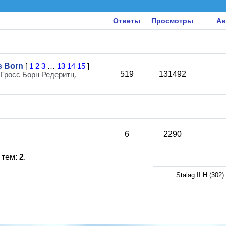
Ответы
Просмотры
Ав
ss Born
[
1
2
3
…
13
14
15
]
519
131492
Гросс Борн Редеритц,
6
2290
 тем:
2
.