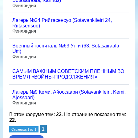
Sotasairaala, Kannus)
Финляндия
Лагерь №24 Рийтасенсуо (Sotavankileiri 24,
Riitasensuo)
Финляндия
Военный госпиталь №63 Утти (63. Sotasairaala,
Utti)
Финляндия
САМЫМ ВАЖНЫМ СОВЕТСКИМ ПЛЕННЫМ ВО
ВРЕМЯ «ВОЙНЫ-ПРОДОЛЖЕНИЯ»
Лагерь №9 Кеми, Айоссаари (Sotavankileiri, Kemi,
Ajossaari)
Финляндия
В этом форуме тем:
22
. На странице показано тем:
22
.
1
Страница
1
из
1