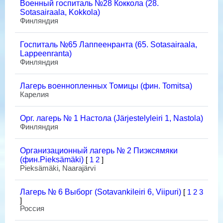
Военный госпиталь №28 Коккола (28.
Sotasairaala, Kokkola)
Финляндия
Госпиталь №65 Лаппеенранта (65. Sotasairaala,
Lappeenranta)
Финляндия
Лагерь военнопленных Томицы (фин. Tomitsa)
Карелия
Орг. лагерь № 1 Настола (Järjestelyleiri 1, Nastola)
Финляндия
Организационный лагерь № 2 Пиэксямяки
(фин.Pieksämäki)
[
1
2
]
Pieksämäki, Naarajärvi
Лагерь № 6 Выборг (Sotavankileiri 6, Viipuri)
[
1
2
3
]
Россия