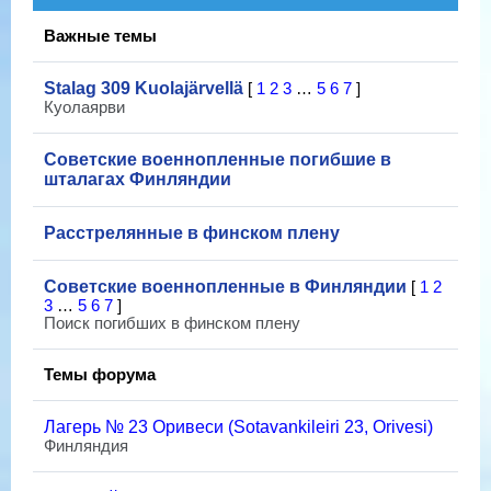
Важные темы
Stalag 309 Kuolajärvellä
[
1
2
3
…
5
6
7
]
Куолаярви
Советские военнопленные погибшие в
шталагах Финляндии
Расстрелянные в финском плену
Советские военнопленные в Финляндии
[
1
2
3
…
5
6
7
]
Поиск погибших в финском плену
Темы форума
Лагерь № 23 Оривеси (Sotavankileiri 23, Orivesi)
Финляндия