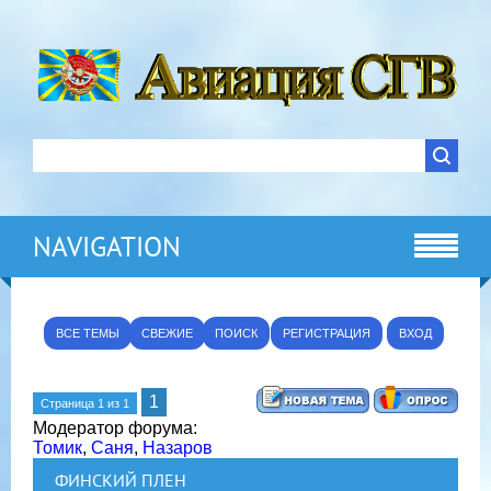
NAVIGATION
ВСЕ ТЕМЫ
СВЕЖИЕ
ПОИСК
РЕГИСТРАЦИЯ
ВХОД
1
Страница
1
из
1
Модератор форума:
Томик
,
Саня
,
Назаров
ФИНСКИЙ ПЛЕН