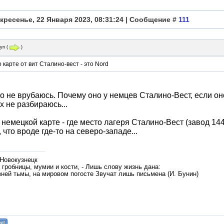
кресенье, 22 Января 2023, 08:31:24 | Сообщение #
111
ryn
(
)
 карте от вит Cталино-вест - это Nord
то не врубаюсь. Почему оно у немцев Сталино-Вест, если о
х не разбираюсь...
 немецкой карте - где место лагеря Сталино-Вест (завод 14
 что вроде где-то на северо-западе...
 Новокузнецк
гробницы, мумии и кости, - Лишь слову жизнь дана:
вней тьмы, на мировом погосте Звучат лишь письмена (И. Бунин)