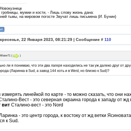
 Новокузнецк
гробницы, мумии и кости, - Лишь слову жизнь дана:
вней тьмы, на мировом погосте Звучат лишь письмена (И. Бунин)
кресенье, 22 Января 2023, 08:21:29 | Сообщение #
110
iWater71
(
)
но ли я понимаю, что эти два лагеря находились не так уж далеко друг от дру
орода (Ларинка в Sud, а завод 144 хоть и в West, но близко к Sud)?
и измерять линейкой по карте - то можно сказать, что они на
Сталино-Вест - это северная окраина города к западу от ж
т
вит
Cталино-вест - это Nord
Ларинка - это центр города, к востоку от жд ветки Ясиноват
ся к Sud.