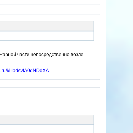
пожарной части непосредственно возле
ex.ru/i/HadsvfA0dNDdXA