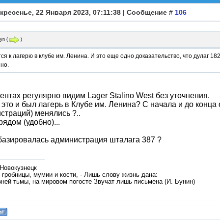
кресенье, 22 Января 2023, 07:11:38 | Сообщение #
106
ryn
(
)
ся к лагерю в клубе им. Ленина. И это еще одно доказательство, что дулаг 
но.
ентах регулярно видим Lager Stalino West без уточнения.
, это и был лагерь в Клубе им. Ленина? С начала и до конца
страций) менялись ?..
рядом (удобно)...
базировалась администрация шталага 387 ?
 Новокузнецк
гробницы, мумии и кости, - Лишь слову жизнь дана:
вней тьмы, на мировом погосте Звучат лишь письмена (И. Бунин)