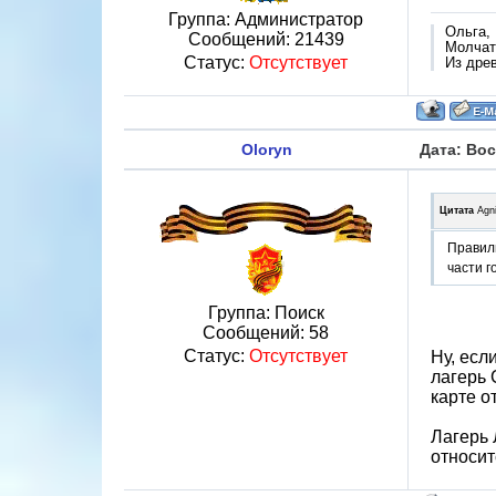
Группа: Администратор
Ольга,
Сообщений:
21439
Молчат 
Статус:
Отсутствует
Из дре
Oloryn
Дата: Вос
Цитата
Agn
Правиль
части г
Группа: Поиск
Сообщений:
58
Статус:
Отсутствует
Ну, есл
лагерь 
карте о
Лагерь 
относит