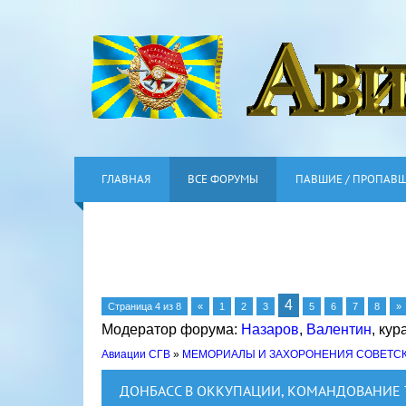
ГЛАВНАЯ
ВСЕ ФОРУМЫ
ПАВШИЕ / ПРОПАВ
4
Страница
4
из
8
«
1
2
3
5
6
7
8
»
Модератор форума:
Назаров
,
Валентин
,
кур
Авиации СГВ
»
МЕМОРИАЛЫ И ЗАХОРОНЕНИЯ СОВЕТС
ДОНБАСС В ОККУПАЦИИ, КОМАНДОВАНИЕ