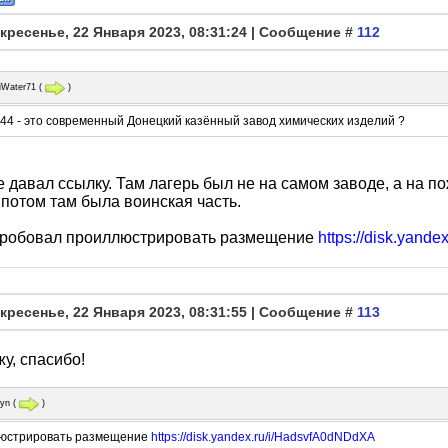
кресенье, 22 Января 2023, 08:31:24 | Сообщение #
112
iWater71
(
)
44 - это современный Донецкий казённый завод химических изделий ?
е давал ссылку. Там лагерь был не на самом заводе, а на 
 потом там была воинская часть.
пробовал проиллюстрировать размещение
https://disk.yand
кресенье, 22 Января 2023, 08:31:55 | Сообщение #
113
жу, спасибо!
ryn
(
)
юстрировать размещение
https://disk.yandex.ru/i/HadsvfA0dNDdXA