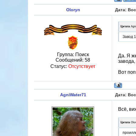
Oloryn
Дата: Вос
Цитата
Agn
Завод 1
Группа: Поиск
Да. Я ж
Сообщений:
58
завода,
Статус:
Отсутствует
Вот по
AgniWater71
Дата: Вос
Всё, ви
Цитата
Olo
проилл