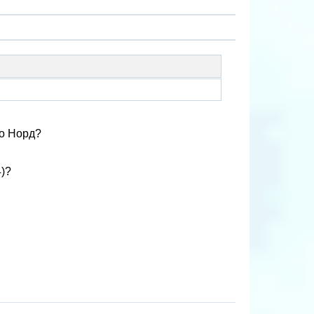
но Норд?
4)?