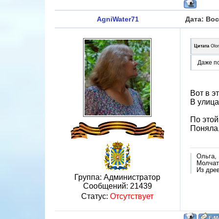
AgniWater71
Дата: Вос
Цитата
Olo
Даже по
Вот в э
В улица
По этой
Поняла,
Ольга,
Молчат 
Из дре
Группа: Администратор
Сообщений:
21439
Статус:
Отсутствует