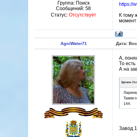
Группа: Поиск
https:/
Сообщений:
58
Статус:
Отсутствует
К тому 
момент 
AgniWater71
Дата: Вос
А, поня
То есть
А на за
Цитата
Olo
Ларинка
Таким о
144.
Завод 1