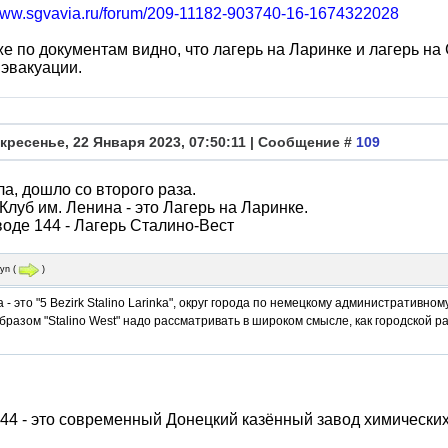
/www.sgvavia.ru/forum/209-11182-903740-16-1674322028
же по документам видно, что лагерь на Ларинке и лагерь на
эвакуации.
кресенье, 22 Января 2023, 07:50:11 | Сообщение #
109
ла, дошло со второго раза.
 Клуб им. Ленина - это Лагерь на Ларинке.
воде 144 - Лагерь Сталино-Вест
ryn
(
)
 - это "5 Bezirk Stalinо Larinka", округ города по немецкому административно
бразом "Stalino West" надо рассматривать в широком смысле, как городской р
44 - это современный Донецкий казённый завод химических