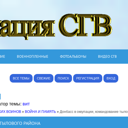
ШИЕ
ВОЕННОПЛЕННЫЕ
ФОТОАЛЬБОМЫ
ВИДЕО СГВ
ВСЕ ТЕМЫ
СВЕЖИЕ
ПОИСК
РЕГИСТРАЦИЯ
ВХОД
атор темы:
вит
КИХ ВОИНОВ
»
ВОЙНА И ПАМЯТЬ
»
Донбасс в оккупации, командование тыло
 ТЫЛОВОГО РАЙОНА