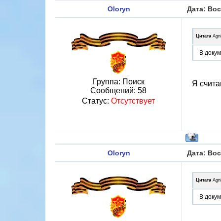
Oloryn
Дата: Вос
Цитата
Agn
В докум
Группа: Поиск
Я счита
Сообщений:
58
Статус:
Отсутствует
Oloryn
Дата: Вос
Цитата
Agn
В докум