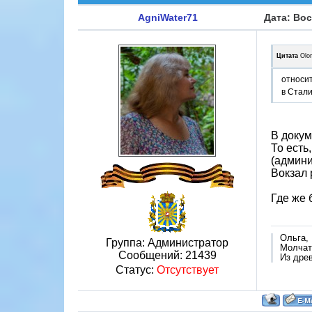
AgniWater71
Дата: Вос
Цитата
Olo
относит
в Стали
В докум
То есть
(админи
Вокзал 
Где же 
Ольга,
Группа: Администратор
Молчат 
Сообщений:
21439
Из дре
Статус:
Отсутствует