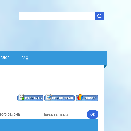
БЛОГ
FAQ
вого района