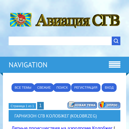
NAVIGATION
ВСЕ ТЕМЫ
СВЕЖИЕ
ПОИСК
РЕГИСТРАЦИЯ
ВХОД
1
Страница
1
из
1
ГАРНИЗОН СГВ КОЛОБЖЕГ (KOŁOBRZEG)
Летные происшествия на аэродроме Колобжег
[