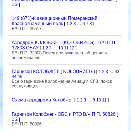
1
2
]
149 (871)-й авиационный Померанский
Краснознамённый полк
[
1
2
3
…
6
7
8
]
В/Ч П.П. 35517
Аэродром КОЛОБЖЕГ (KOŁOBRZEG) - В/Ч П.П.
32808 ОБАУ
[
1
2
3
…
10
11
12
]
В/Ч П.П. 32808 Поиск сослуживцев, общение и
воспоминания
Гарнизон КОЛОБЖЕГ ( KOŁOBRZEG )
[
1
2
3
…
43
44
45
]
Все о гарнизоне Колобжег на Авиация СГВ, поиск
сослуживцев
Схема аэродрома Колобжег
[
1
2
3
…
9
10
11
]
Гарнизон Колобжег - ОБС и РТО В/Ч П.П. 50826
[
1
2
]
В/Ч П.П. 50826