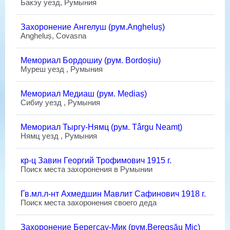
Бакэу уезд, Румыния
Захоронение Ангелуш (рум.Angheluș)
Angheluș, Covasna
Мемориал Бордошиу (рум. Bordoșiu)
Муреш уезд , Румыния
Мемориал Медиаш (рум. Mediaș)
Сибиу уезд , Румыния
Мемориал Тыргу-Нямц (рум. Târgu Neamț)
Нямц уезд , Румыния
кр-ц Завин Георгий Трофимович 1915 г.
Поиск места захоронения в Румынии
Гв.мл.л-нт Ахмедшин Мавлит Сафинович 1918 г.
Поиск места захоронения своего деда
Захоронение Берегсау-Мик (рум.Beregsău Mic)