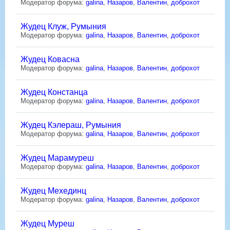
Модератор форума:
galina
,
Назаров
,
Валентин
,
доброхот
Жудец Клуж, Румыния
Модератор форума:
galina
,
Назаров
,
Валентин
,
доброхот
Жудец Ковасна
Модератор форума:
galina
,
Назаров
,
Валентин
,
доброхот
Жудец Констанца
Модератор форума:
galina
,
Назаров
,
Валентин
,
доброхот
Жудец Кэлераш, Румыния
Модератор форума:
galina
,
Назаров
,
Валентин
,
доброхот
Жудец Марамуреш
Модератор форума:
galina
,
Назаров
,
Валентин
,
доброхот
Жудец Мехединц
Модератор форума:
galina
,
Назаров
,
Валентин
,
доброхот
Жудец Муреш