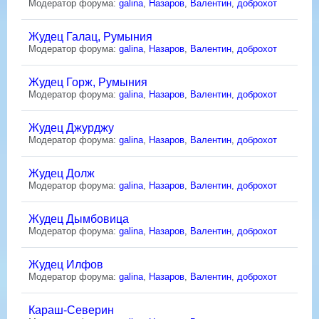
Модератор форума:
galina
,
Назаров
,
Валентин
,
доброхот
Жудец Галац, Румыния
Модератор форума:
galina
,
Назаров
,
Валентин
,
доброхот
Жудец Горж, Румыния
Модератор форума:
galina
,
Назаров
,
Валентин
,
доброхот
Жудец Джурджу
Модератор форума:
galina
,
Назаров
,
Валентин
,
доброхот
Жудец Долж
Модератор форума:
galina
,
Назаров
,
Валентин
,
доброхот
Жудец Дымбовица
Модератор форума:
galina
,
Назаров
,
Валентин
,
доброхот
Жудец Илфов
Модератор форума:
galina
,
Назаров
,
Валентин
,
доброхот
Караш-Северин