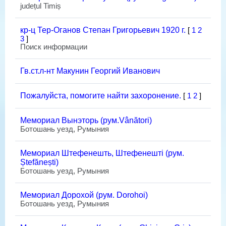
județul Timiș
кр-ц Тер-Оганов Степан Григорьевич 1920 г.
[
1
2
3
]
Поиск информации
Гв.ст.л-нт Макунин Георгий Иванович
Пожалуйста, помогите найти захоронение.
[
1
2
]
Мемориал Вынэторь (рум.Vânători)
Ботошань уезд, Румыния
Мемориал Штефенешть, Штефенешті (рум.
Ștefănești)
Ботошань уезд, Румыния
Мемориал Дорохой (рум. Dorohoi)
Ботошань уезд, Румыния