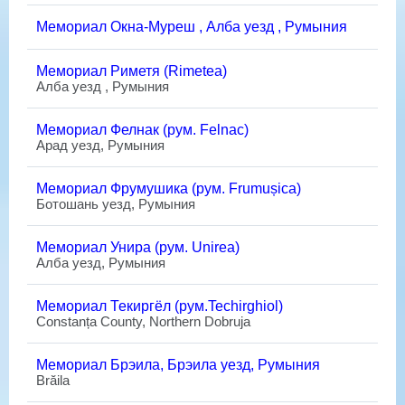
Мемориал Окна-Муреш , Алба уезд , Румыния
Мемориал Риметя (Rimetea)
Алба уезд , Румыния
Мемориал Фелнак (рум. Felnac)
Арад уезд, Румыния
Мемориал Фрумушика (рум. Frumușica)
Ботошань уезд, Румыния
Мемориал Унира (рум. Unirea)
Алба уезд, Румыния
Мемориал Текиргёл (рум.Techirghiol)
Constanța County, Northern Dobruja
Мемориал Брэила, Брэила уезд, Румыния
Brăila